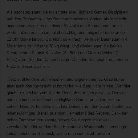
Als nächstes stand die typischste aller Highland Games Disziplinen
auf dem Programm – das Baumstammwerfen. Anders als landläufig
angenommen, gilt es bei dieser Disziplin den Baumstamm so zu
werfen, dass er sich einmal überschlägt und möglichst nahe an der
12 Uhr Marke landet. Gar nicht so einfach, wenn der Baumstamm 4
Meter lang ist und gute 30 kg wiegt. Und wieder lagen die beiden
Kontrahenten Patrick Kalkofen (2. Platz) und Markus Walzel (1.
Platz) vorn. Bei den Damen belegte Christine Kemenater den ersten
Platz in dieser Disziplin.
Trotz strahlendem Sonnenschein und angenehmen 25 Grad durfte
aber auch das Kernstück schottischer Kleidung nicht fehlen. Wer hier
glaubt, es sei hier vom Kilt die Rede, der irrt sich gewaltig. Der war
nämlich bei den Taufkirchner Highland Games an jedem Eck zu
sehen. Nein, es handelte sich hier vielmehr um den Gummistiefel, ein
lebenswichtiges Utensil aus dem Heimatland des Regens. Dank der
hohen Temperaturen konnte dieses Kleidungsstück etwas
zweckentfremdet werden. Sein Einsatz als Wurfgeschoss verlangte
jedoch höchstes Geschick, wollte man sich nicht mit dem