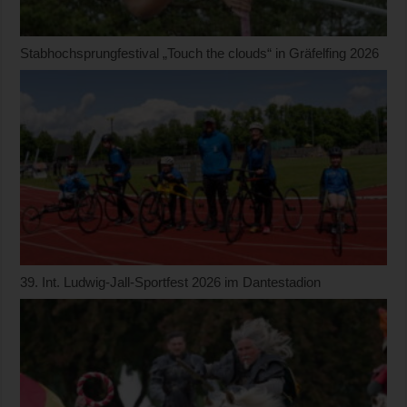
Stabhochsprungfestival „Touch the clouds“ in Gräfelfing 2026
39. Int. Ludwig-Jall-Sportfest 2026 im Dantestadion