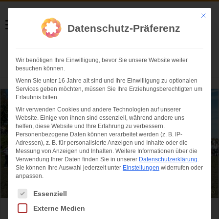
Helmut Swoboda
Mit die
Datenschutz-Präferenz
Fotografie
Wir benötigen Ihre Einwilligung, bevor Sie unsere Website weiter
Herzlich willkommen
besuchen können.
Wenn Sie unter 16 Jahre alt sind und Ihre Einwilligung zu optionalen
Services geben möchten, müssen Sie Ihre Erziehungsberechtigten um
Erlaubnis bitten.
Wir verwenden Cookies und andere Technologien auf unserer
Website. Einige von ihnen sind essenziell, während andere uns
helfen, diese Website und Ihre Erfahrung zu verbessern.
Personenbezogene Daten können verarbeitet werden (z. B. IP-
Adressen), z. B. für personalisierte Anzeigen und Inhalte oder die
Messung von Anzeigen und Inhalten.
Weitere Informationen über die
Verwendung Ihrer Daten finden Sie in unserer
Datenschutzerklärung
.
Sie können Ihre Auswahl jederzeit unter
Einstellungen
widerrufen oder
anpassen.
Es folgt eine Liste der Service-Gruppen, für die eine Einwilligung ertei
Essenziell
Externe Medien
1. Highland Games Taufkirchen ein voller