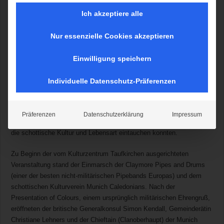
Erfolg
Ich akzeptiere alle
Bayern und Schotten haben viel gemeinsam: den weißblauen
Nur essenzielle Cookies akzeptieren
Himmel, deftiges Essen, die „Highlands“ – und wie sollte es anders
sein – gesellige Feste und Feiern.
Einwilligung speichern
Dies konnten am vergangenen Sonntag, 29. September die Besucher
Individuelle Datenschutz-Präferenzen
der Highland Games in Taufkirchen erfahren. Von den hierzulande
ungewöhnlichen Klängen des schottischen Dudelsacks angelockt,
strömten die Besucher zum Festplatz auf dem Gelände des
Präferenzen
Datenschutzerklärung
Impressum
Taufkirchner Sport- und Freizeitparks, wo sie für einen Nachmittag in
die schottische Kultur und Lebensart eintauchen konnten.
Zu Beginn der vom Kulturzentrum Taufkirchen ausgerichteten
Veranstaltung stand der Einmarsch der Claymore Pipes and Drums
(einer der besten nicht-militärischen Pipebands Europas) und dem
schottischen Kulturverein Munich Caledonians. Nach der
Presentation of Colours, einem ursprünglich militärischen Ehrengruß,
eröffneten der britische Generalkonsul Simon Kendall, Gemeinderätin
Christiane Lehners und der Chieftain (Clanoberhaupt) der Munich