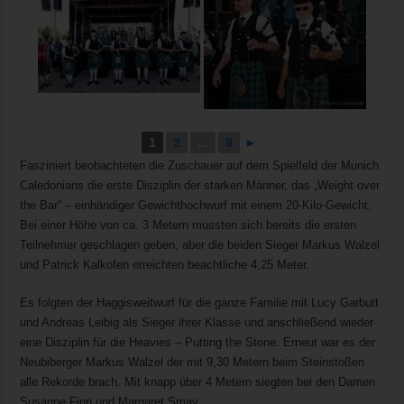
1
2
...
8
►
Fasziniert beobachteten die Zuschauer auf dem Spielfeld der Munich
Caledonians die erste Disziplin der starken Männer, das „Weight over
the Bar“ – einhändiger Gewichthochwurf mit einem 20-Kilo-Gewicht.
Bei einer Höhe von ca. 3 Metern mussten sich bereits die ersten
Teilnehmer geschlagen geben, aber die beiden Sieger Markus Walzel
und Patrick Kalkofen erreichten beachtliche 4,25 Meter.
Es folgten der Haggisweitwurf für die ganze Familie mit Lucy Garbutt
und Andreas Leibig als Sieger ihrer Klasse und anschließend wieder
eine Disziplin für die Heavies – Putting the Stone. Erneut war es der
Neubiberger Markus Walzel der mit 9,30 Metern beim Steinstoßen
alle Rekorde brach. Mit knapp über 4 Metern siegten bei den Damen
Susanne Finn und Margaret Smay