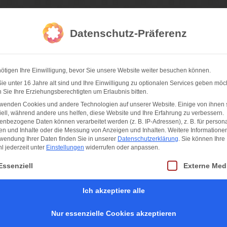
da Fotografie
Datenschutz-Präferenz
ötigen Ihre Einwilligung, bevor Sie unsere Website weiter besuchen können.
hner Feste
Sportfotos
Konzertfotos
Partnernetzwerk
I
e unter 16 Jahre alt sind und Ihre Einwilligung zu optionalen Services geben möc
Sie Ihre Erziehungsberechtigten um Erlaubnis bitten.
rwenden Cookies und andere Technologien auf unserer Website. Einige von ihnen 
ell, während andere uns helfen, diese Website und Ihre Erfahrung zu verbessern.
nbezogene Daten können verarbeitet werden (z. B. IP-Adressen), z. B. für persona
en und Inhalte oder die Messung von Anzeigen und Inhalten.
Weitere Informatione
wendung Ihrer Daten finden Sie in unserer
Datenschutzerklärung
.
Sie können Ihre
 jederzeit unter
Einstellungen
widerrufen oder anpassen.
t eine Liste der Service-Gruppen, für die eine Einwilligung erteilt werden kan
Essenziell
Externe Med
Ich akzeptiere alle
Nur essenzielle Cookies akzeptieren