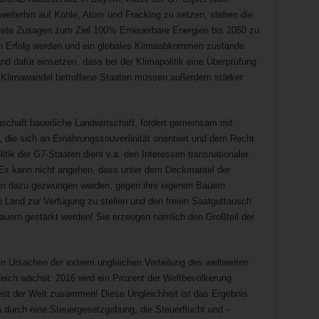
weiterhin auf Kohle, Atom und Fracking zu setzen, stehen die
krete Zusagen zum Ziel 100% Erneuerbare Energien bis 2050 zu
ein Erfolg werden und ein globales Klimaabkommen zustande
 dafür einsetzen, dass bei der Klimapolitik eine Überprüfung
 Klimawandel betroffene Staaten müssen außerdem stärker
nschaft bäuerliche Landwirtschaft, fordert gemeinsam mit
, die sich an Ernährungssouveränität orientiert und dem Recht
litik der G7-Staaten dient v.a. den Interessen transnationaler
Es kann nicht angehen, dass unter dem Deckmantel der
n dazu gezwungen werden, gegen ihre eigenen Bauern
n Land zur Verfügung zu stellen und den freien Saatguttausch
uern gestärkt werden! Sie erzeugen nämlich den Großteil der
n Ursachen der extrem ungleichen Verteilung des weltweiten
ich wächst: 2016 wird ein Prozent der Weltbevölkerung
est der Welt zusammen! Diese Ungleichheit ist das Ergebnis
a durch eine Steuergesetzgebung, die Steuerflucht und -