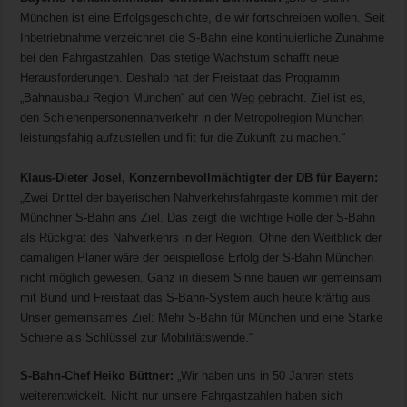
München ist eine Erfolgsgeschichte, die wir fortschreiben wollen. Seit
Inbetriebnahme verzeichnet die S-Bahn eine kontinuierliche Zunahme
bei den Fahrgastzahlen. Das stetige Wachstum schafft neue
Herausforderungen. Deshalb hat der Freistaat das Programm
„Bahnausbau Region München“ auf den Weg gebracht. Ziel ist es,
den Schienenpersonennahverkehr in der Metropolregion München
leistungsfähig aufzustellen und fit für die Zukunft zu machen.“
Klaus-Dieter Josel, Konzernbevollmächtigter der DB für Bayern:
„Zwei Drittel der bayerischen Nahverkehrsfahrgäste kommen mit der
Münchner S-Bahn ans Ziel. Das zeigt die wichtige Rolle der S-Bahn
als Rückgrat des Nahverkehrs in der Region. Ohne den Weitblick der
damaligen Planer wäre der beispiellose Erfolg der S-Bahn München
nicht möglich gewesen. Ganz in diesem Sinne bauen wir gemeinsam
mit Bund und Freistaat das S-Bahn-System auch heute kräftig aus.
Unser gemeinsames Ziel: Mehr S-Bahn für München und eine Starke
Schiene als Schlüssel zur Mobilitätswende.“
S-Bahn-Chef Heiko Büttner:
„Wir haben uns in 50 Jahren stets
weiterentwickelt. Nicht nur unsere Fahrgastzahlen haben sich