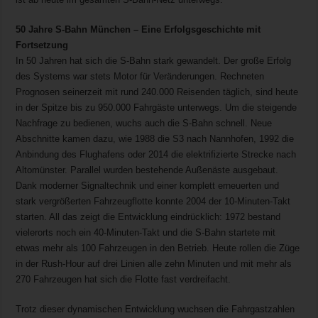
50 Jahre S-Bahn München – Eine Erfolgsgeschichte mit
Fortsetzung
In 50 Jahren hat sich die S-Bahn stark gewandelt. Der große Erfolg
des Systems war stets Motor für Veränderungen. Rechneten
Prognosen seinerzeit mit rund 240.000 Reisenden täglich, sind heute
in der Spitze bis zu 950.000 Fahrgäste unterwegs. Um die steigende
Nachfrage zu bedienen, wuchs auch die S-Bahn schnell. Neue
Abschnitte kamen dazu, wie 1988 die S3 nach Nannhofen, 1992 die
Anbindung des Flughafens oder 2014 die elektrifizierte Strecke nach
Altomünster. Parallel wurden bestehende Außenäste ausgebaut.
Dank moderner Signaltechnik und einer komplett erneuerten und
stark vergrößerten Fahrzeugflotte konnte 2004 der 10-Minuten-Takt
starten. All das zeigt die Entwicklung eindrücklich: 1972 bestand
vielerorts noch ein 40-Minuten-Takt und die S-Bahn startete mit
etwas mehr als 100 Fahrzeugen in den Betrieb. Heute rollen die Züge
in der Rush-Hour auf drei Linien alle zehn Minuten und mit mehr als
270 Fahrzeugen hat sich die Flotte fast verdreifacht.
Trotz dieser dynamischen Entwicklung wuchsen die Fahrgastzahlen