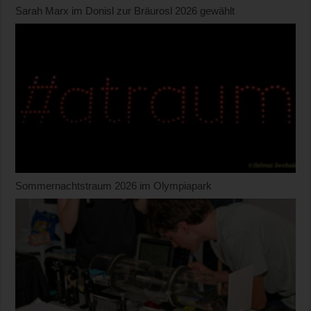
Sarah Marx im Donisl zur Bräurosl 2026 gewählt
Sommernachtstraum 2026 im Olympiapark