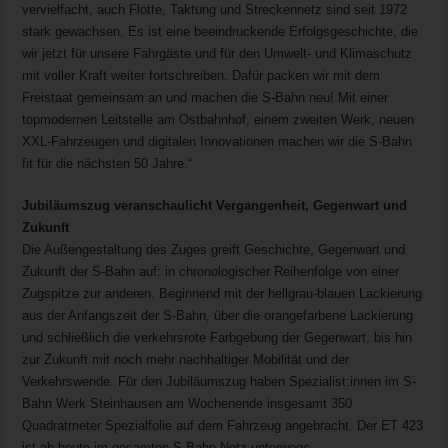
vervielfacht, auch Flotte, Taktung und Streckennetz sind seit 1972
stark gewachsen. Es ist eine beeindruckende Erfolgsgeschichte, die
wir jetzt für unsere Fahrgäste und für den Umwelt- und Klimaschutz
mit voller Kraft weiter fortschreiben. Dafür packen wir mit dem
Freistaat gemeinsam an und machen die S-Bahn neu! Mit einer
topmodernen Leitstelle am Ostbahnhof, einem zweiten Werk, neuen
XXL-Fahrzeugen und digitalen Innovationen machen wir die S-Bahn
fit für die nächsten 50 Jahre.“
Jubiläumszug veranschaulicht Vergangenheit, Gegenwart und
Zukunft
Die Außengestaltung des Zuges greift Geschichte, Gegenwart und
Zukunft der S-Bahn auf: in chronologischer Reihenfolge von einer
Zugspitze zur anderen. Beginnend mit der hellgrau-blauen Lackierung
aus der Anfangszeit der S-Bahn, über die orangefarbene Lackierung
und schließlich die verkehrsrote Farbgebung der Gegenwart, bis hin
zur Zukunft mit noch mehr nachhaltiger Mobilität und der
Verkehrswende. Für den Jubiläumszug haben Spezialist:innen im S-
Bahn Werk Steinhausen am Wochenende insgesamt 350
Quadratmeter Spezialfolie auf dem Fahrzeug angebracht. Der ET 423
ist ab heute im gesamten S-Bahn-Netz unterwegs.