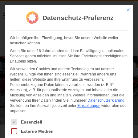
Helmut Swoboda
Mit die
Datenschutz-Präferenz
Fotografie
Wir benötigen Ihre Einwilligung, bevor Sie unsere Website weiter
Herzlich willkommen
besuchen können.
Wenn Sie unter 16 Jahre alt sind und Ihre Einwilligung zu optionalen
Services geben möchten, müssen Sie Ihre Erziehungsberechtigten um
Erlaubnis bitten.
Wir verwenden Cookies und andere Technologien auf unserer
Website. Einige von ihnen sind essenziell, während andere uns
helfen, diese Website und Ihre Erfahrung zu verbessern.
Personenbezogene Daten können verarbeitet werden (z. B. IP-
Adressen), z. B. für personalisierte Anzeigen und Inhalte oder die
Messung von Anzeigen und Inhalten.
Weitere Informationen über die
Verwendung Ihrer Daten finden Sie in unserer
Datenschutzerklärung
.
Sie können Ihre Auswahl jederzeit unter
Einstellungen
widerrufen oder
anpassen.
Es folgt eine Liste der Service-Gruppen, für die eine Einwilligung ertei
Essenziell
Externe Medien
50 Jahre S-Bahn München: Jubiläumszug als