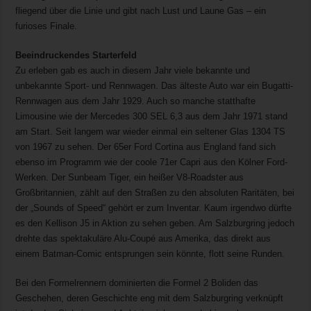
fliegend über die Linie und gibt nach Lust und Laune Gas – ein
furioses Finale.
Beeindruckendes Starterfeld
Zu erleben gab es auch in diesem Jahr viele bekannte und
unbekannte Sport- und Rennwagen. Das älteste Auto war ein Bugatti-
Rennwagen aus dem Jahr 1929. Auch so manche statthafte
Limousine wie der Mercedes 300 SEL 6,3 aus dem Jahr 1971 stand
am Start. Seit langem war wieder einmal ein seltener Glas 1304 TS
von 1967 zu sehen. Der 65er Ford Cortina aus England fand sich
ebenso im Programm wie der coole 71er Capri aus den Kölner Ford-
Werken. Der Sunbeam Tiger, ein heißer V8-Roadster aus
Großbritannien, zählt auf den Straßen zu den absoluten Raritäten, bei
der „Sounds of Speed“ gehört er zum Inventar. Kaum irgendwo dürfte
es den Kellison J5 in Aktion zu sehen geben. Am Salzburgring jedoch
drehte das spektakuläre Alu-Coupé aus Amerika, das direkt aus
einem Batman-Comic entsprungen sein könnte, flott seine Runden.
Bei den Formelrennern dominierten die Formel 2 Boliden das
Geschehen, deren Geschichte eng mit dem Salzburgring verknüpft