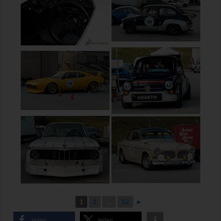
1
2
...
12
►
teilen
teilen