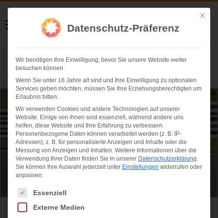
Helmut Swoboda
Mit die
Datenschutz-Präferenz
Fotografie
Wir benötigen Ihre Einwilligung, bevor Sie unsere Website weiter
Herzlich willkommen
besuchen können.
Wenn Sie unter 16 Jahre alt sind und Ihre Einwilligung zu optionalen
Services geben möchten, müssen Sie Ihre Erziehungsberechtigten um
Erlaubnis bitten.
Wir verwenden Cookies und andere Technologien auf unserer
Website. Einige von ihnen sind essenziell, während andere uns
helfen, diese Website und Ihre Erfahrung zu verbessern.
Personenbezogene Daten können verarbeitet werden (z. B. IP-
Adressen), z. B. für personalisierte Anzeigen und Inhalte oder die
Messung von Anzeigen und Inhalten.
Weitere Informationen über die
Verwendung Ihrer Daten finden Sie in unserer
Datenschutzerklärung
.
Sie können Ihre Auswahl jederzeit unter
Einstellungen
widerrufen oder
anpassen.
Es folgt eine Liste der Service-Gruppen, für die eine Einwilligung ertei
Essenziell
Externe Medien
ADAC Salzburgring Classic 2015: Sonne,