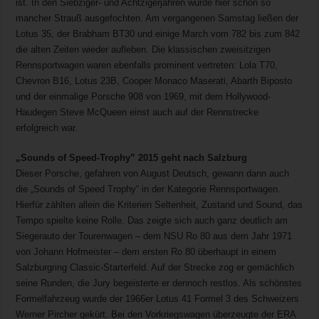
ist. In den Siebziger- und Achtzigerjahren wurde hier schon so
mancher Strauß ausgefochten. Am vergangenen Samstag ließen der
Lotus 35, der Brabham BT30 und einige March vom 782 bis zum 842
die alten Zeiten wieder aufleben. Die klassischen zweisitzigen
Rennsportwagen waren ebenfalls prominent vertreten: Lola T70,
Chevron B16, Lotus 23B, Cooper Monaco Maserati, Abarth Biposto
und der einmalige Porsche 908 von 1969, mit dem Hollywood-
Haudegen Steve McQueen einst auch auf der Rennstrecke
erfolgreich war.
„Sounds of Speed-Trophy” 2015 geht nach Salzburg
Dieser Porsche, gefahren von August Deutsch, gewann dann auch
die „Sounds of Speed Trophy“ in der Kategorie Rennsportwagen.
Hierfür zählten allein die Kriterien Seltenheit, Zustand und Sound, das
Tempo spielte keine Rolle. Das zeigte sich auch ganz deutlich am
Siegerauto der Tourenwagen – dem NSU Ro 80 aus dem Jahr 1971
von Johann Hofmeister – dem ersten Ro 80 überhaupt in einem
Salzburgring Classic-Starterfeld. Auf der Strecke zog er gemächlich
seine Runden, die Jury begeisterte er dennoch restlos. Als schönstes
Formelfahrzeug wurde der 1966er Lotus 41 Formel 3 des Schweizers
Werner Pircher gekürt. Bei den Vorkriegswagen überzeugte der ERA