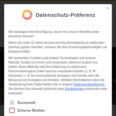
Helmut Swoboda
Mit die
Datenschutz-Präferenz
Fotografie
Wir benötigen Ihre Einwilligung, bevor Sie unsere Website weiter
Herzlich willkommen
besuchen können.
Wenn Sie unter 16 Jahre alt sind und Ihre Einwilligung zu optionalen
Services geben möchten, müssen Sie Ihre Erziehungsberechtigten um
Erlaubnis bitten.
Wir verwenden Cookies und andere Technologien auf unserer
Website. Einige von ihnen sind essenziell, während andere uns
helfen, diese Website und Ihre Erfahrung zu verbessern.
Personenbezogene Daten können verarbeitet werden (z. B. IP-
Adressen), z. B. für personalisierte Anzeigen und Inhalte oder die
Messung von Anzeigen und Inhalten.
Weitere Informationen über die
Verwendung Ihrer Daten finden Sie in unserer
Datenschutzerklärung
.
Sie können Ihre Auswahl jederzeit unter
Einstellungen
widerrufen oder
anpassen.
Es folgt eine Liste der Service-Gruppen, für die eine Einwilligung ertei
Essenziell
Externe Medien
Angermaier Eisstock-WM in Tracht bot