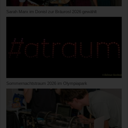
Sarah Marx im Donisl zur Bräurosl 2026 gewählt
Sommernachtstraum 2026 im Olympiapark