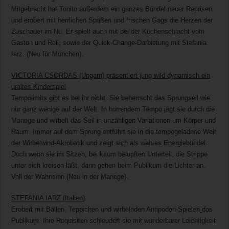
Mitgebracht hat Tonito außerdem ein ganzes Bündel neuer Reprisen
und erobert mit herrlichen Späßen und frischen Gags die Herzen der
Zuschauer im Nu. Er spielt auch mit bei der Küchenschlacht vom
Gaston und Roli, sowie der Quick-Change-Darbietung mit Stefania
Iarz. (Neu für München).
VICTORIA CSORDAS (Ungarn) präsentiert jung wild dynamisch ein
uraltes Kinderspiel
Tempolimits gibt es bei ihr nicht. Sie beherrscht das Sprungseil wie
nur ganz wenige auf der Welt. In horrendem Tempo jagt sie durch die
Manege und wirbelt das Seil in unzähligen Variationen um Körper und
Raum. Immer auf dem Sprung entführt sie in die tempogeladene Welt
der Wirbelwind-Akrobatik und zeigt sich als wahres Energiebündel
Doch wenn sie im Sitzen, bei kaum belupften Unterteil, die Strippe
unter sich kreisen läßt, dann gehen beim Publikum die Lichter an.
Voll der Wahnsinn (Neu in der Manege).
STEFANIA IARZ (Italien)
Erobert mit Bällen, Teppichen und wirbelnden Antipoden-Spielen
das
Publikum. Ihre Requisiten schleudert sie mit wunderbarer Leichtigkeit