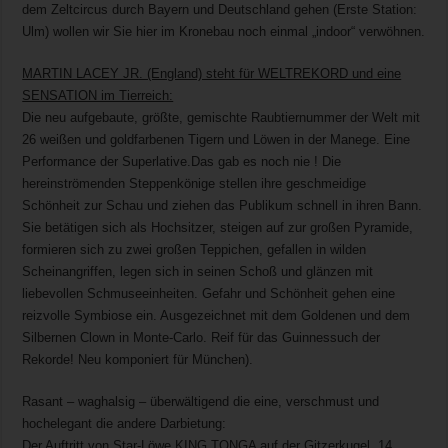
dem Zeltcircus durch Bayern und Deutschland gehen (Erste Station:
Ulm) wollen wir Sie hier im Kronebau noch einmal „indoor“ verwöhnen.
MARTIN LACEY JR. (England) steht für WELTREKORD und eine
SENSATION im Tierreich:
Die neu aufgebaute, größte, gemischte Raubtiernummer der Welt mit
26 weißen und goldfarbenen Tigern und Löwen in der Manege. Eine
Performance der Superlative.Das gab es noch nie ! Die
hereinströmenden Steppenkönige stellen ihre geschmeidige
Schönheit zur Schau und ziehen das Publikum schnell in ihren Bann.
Sie betätigen sich als Hochsitzer, steigen auf zur großen Pyramide,
formieren sich zu zwei großen Teppichen, gefallen in wilden
Scheinangriffen, legen sich in seinen Schoß und glänzen mit
liebevollen Schmuseeinheiten. Gefahr und Schönheit gehen eine
reizvolle Symbiose ein. Ausgezeichnet mit dem Goldenen und dem
Silbernen Clown in Monte-Carlo. Reif für das Guinnessuch der
Rekorde! Neu komponiert für München).
Rasant – waghalsig – überwältigend die eine, verschmust und
hochelegant die andere Darbietung:
Der Auftritt von Star-Löwe KING TONGA auf der Gitzerkugel. 14