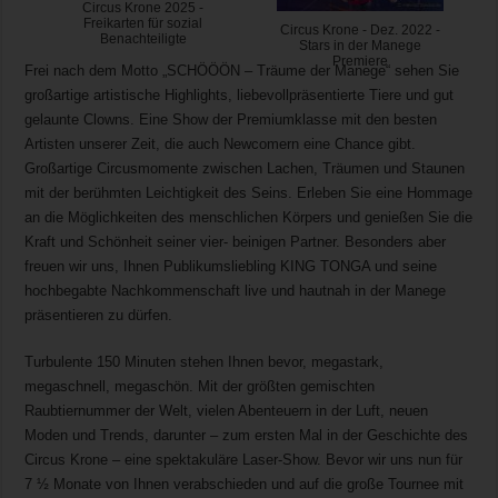
Circus Krone 2025 -
Freikarten für sozial
Circus Krone - Dez. 2022 -
Benachteiligte
Stars in der Manege
Premiere
Frei nach dem Motto „SCHÖÖÖN – Träume der Manege“ sehen Sie
großartige artistische Highlights, liebevollpräsentierte Tiere und gut
gelaunte Clowns. Eine Show der Premiumklasse mit den besten
Artisten unserer Zeit, die auch Newcomern eine Chance gibt.
Großartige Circusmomente zwischen Lachen, Träumen und Staunen
mit der berühmten Leichtigkeit des Seins. Erleben Sie eine Hommage
an die Möglichkeiten des menschlichen Körpers und genießen Sie die
Kraft und Schönheit seiner vier- beinigen Partner. Besonders aber
freuen wir uns, Ihnen Publikumsliebling KING TONGA und seine
hochbegabte Nachkommenschaft live und hautnah in der Manege
präsentieren zu dürfen.
Turbulente 150 Minuten stehen Ihnen bevor, megastark,
megaschnell, megaschön. Mit der größten gemischten
Raubtiernummer der Welt, vielen Abenteuern in der Luft, neuen
Moden und Trends, darunter – zum ersten Mal in der Geschichte des
Circus Krone – eine spektakuläre Laser-Show. Bevor wir uns nun für
7 ½ Monate von Ihnen verabschieden und auf die große Tournee mit