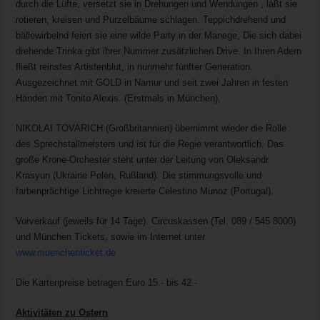
durch die Lüfte, versetzt sie in Drehungen und Wendungen , läßt sie
rotieren, kreisen und Purzelbäume schlagen. Teppichdrehend und
bällewirbelnd feiert sie eine wilde Party in der Manege, Die sich dabei
drehende Trinka gibt ihrer Nummer zusätzlichen Drive. In Ihren Adern
fließt reinstes Artistenblut, in nunmehr fünfter Generation.
Ausgezeichnet mit GOLD in Namur und seit zwei Jahren in festen
Händen mit Tonito Alexis. (Erstmals in München).
NIKOLAI TOVARICH (Großbritannien) übernimmt wieder die Rolle
des Sprechstallmeisters und ist für die Regie verantwortlich. Das
große Krone-Orchester steht unter der Leitung von Oleksandr
Krasyun (Ukraine Polen, Rußland). Die stimmungsvolle und
farbenprächtige Lichtregie kreierte Celestino Munoz (Portugal).
Vorverkauf (jeweils für 14 Tage). Circuskassen (Tel. 089 / 545 8000)
und München Tickets, sowie im Internet unter
www.muenchenticket.de
Die Kartenpreise betragen Euro 15.- bis 42.-
Aktivitäten zu Ostern