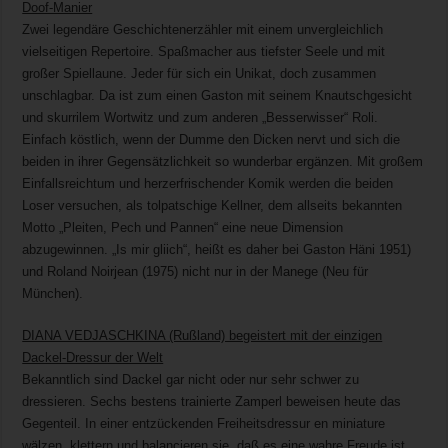
Doof-Manier
Zwei legendäre Geschichtenerzähler mit einem unvergleichlich
vielseitigen Repertoire. Spaßmacher aus tiefster Seele und mit
großer Spiellaune. Jeder für sich ein Unikat, doch zusammen
unschlagbar. Da ist zum einen Gaston mit seinem Knautschgesicht
und skurrilem Wortwitz und zum anderen „Besserwisser“ Roli.
Einfach köstlich, wenn der Dumme den Dicken nervt und sich die
beiden in ihrer Gegensätzlichkeit so wunderbar ergänzen. Mit großem
Einfallsreichtum und herzerfrischender Komik werden die beiden
Loser versuchen, als tolpatschige Kellner, dem allseits bekannten
Motto „Pleiten, Pech und Pannen“ eine neue Dimension
abzugewinnen. „Is mir gliich“, heißt es daher bei Gaston Häni 1951)
und Roland Noirjean (1975) nicht nur in der Manege (Neu für
München).
DIANA VEDJASCHKINA (Rußland) begeistert mit der einzigen
Dackel-Dressur der Welt
Bekanntlich sind Dackel gar nicht oder nur sehr schwer zu
dressieren. Sechs bestens trainierte Zamperl beweisen heute das
Gegenteil. In einer entzückenden Freiheitsdressur en miniature
wälzen, klettern und balancieren sie, daß es eine wahre Freude ist.