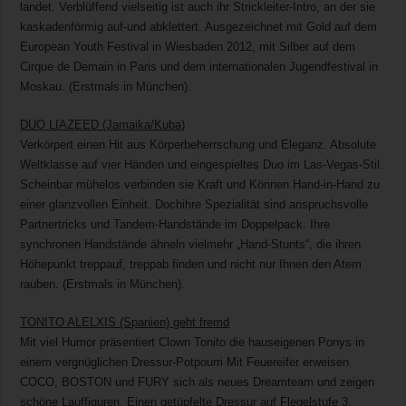
landet. Verblüffend vielseitig ist auch ihr Strickleiter-Intro, an der sie
kaskadenförmig auf-und abklettert. Ausgezeichnet mit Gold auf dem
European Youth Festival in Wiesbaden 2012, mit Silber auf dem
Cirque de Demain in Paris und dem internationalen Jugendfestival in
Moskau. (Erstmals in München).
DUO LIAZEED (Jamaika/Kuba)
Verkörpert einen Hit aus Körperbeherrschung und Eleganz. Absolute
Weltklasse auf vier Händen und eingespieltes Duo im Las-Vegas-Stil.
Scheinbar mühelos verbinden sie Kraft und Können Hand-in-Hand zu
einer glanzvollen Einheit. Dochihre Spezialität sind anspruchsvolle
Partnertricks und Tandem-Handstände im Doppelpack. Ihre
synchronen Handstände ähneln vielmehr „Hand-Stunts“, die ihren
Höhepunkt treppauf, treppab finden und nicht nur Ihnen den Atem
rauben. (Erstmals in München).
TONITO ALELXIS (Spanien) geht fremd
Mit viel Humor präsentiert Clown Tonito die hauseigenen Ponys in
einem vergnüglichen Dressur-Potpourri Mit Feuereifer erweisen
COCO, BOSTON und FURY sich als neues Dreamteam und zeigen
schöne Lauffiguren. Einen getüpfelte Dressur auf Flegelstufe 3.