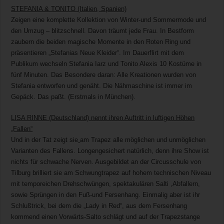
STEFANIA & TONITO (Italien, Spanien)
Zeigen eine komplette Kollektion von Winter-und Sommermode und
den Umzug – blitzschnell. Davon träumt jede Frau. In Bestform
zaubern die beiden magische Momente in den Roten Ring und
präsentieren „Stefanias Neue Kleider“. Im Dauerflirt mit dem
Publikum wechseln Stefania Iarz und Tonito Alexis 10 Kostüme in
fünf Minuten. Das Besondere daran: Alle Kreationen wurden von
Stefania entworfen und genäht. Die Nähmaschine ist immer im
Gepäck. Das paßt. (Erstmals in München).
LISA RINNE (Deutschland) nennt ihren Auftritt in luftigen Höhen
„Fallen“
Und in der Tat zeigt sie
am Trapez alle möglichen und unmöglichen
Varianten des Fallens. Longengesichert natürlich, denn ihre Show ist
nichts für schwache Nerven. Ausgebildet an der Circusschule von
Tilburg brilliert sie am Schwungtrapez auf hohem technischen Niveau
mit temporeichen Drehschwüngen, spektakulären Salti ,Abfallern,
sowie Sprüngen in den Fuß-und Fersenhang. Einmalig aber ist ihr
Schlußtrick, bei dem die „Lady in Red“, aus dem Fersenhang
kommend einen Vorwärts-Salto schlägt und auf der Trapezstange