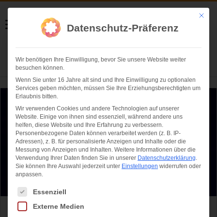
Helmut Swoboda
Mit die
Datenschutz-Präferenz
Fotografie
Wir benötigen Ihre Einwilligung, bevor Sie unsere Website weiter
Herzlich willkommen
besuchen können.
Wenn Sie unter 16 Jahre alt sind und Ihre Einwilligung zu optionalen
Services geben möchten, müssen Sie Ihre Erziehungsberechtigten um
Erlaubnis bitten.
Wir verwenden Cookies und andere Technologien auf unserer
Website. Einige von ihnen sind essenziell, während andere uns
helfen, diese Website und Ihre Erfahrung zu verbessern.
Personenbezogene Daten können verarbeitet werden (z. B. IP-
Adressen), z. B. für personalisierte Anzeigen und Inhalte oder die
Messung von Anzeigen und Inhalten.
Weitere Informationen über die
Verwendung Ihrer Daten finden Sie in unserer
Datenschutzerklärung
.
Sie können Ihre Auswahl jederzeit unter
Einstellungen
widerrufen oder
anpassen.
Es folgt eine Liste der Service-Gruppen, für die eine Einwilligung ertei
Essenziell
Externe Medien
Circus Krone 3.Winterprogramm 2016: