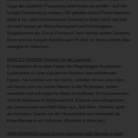
Sogar den doppelten Paarsprung beherrschen sie perfekt – und den
lustigen Gänsemarsch sowieso. Mit geballter Dackel-Power beweisen
Waldi & Co. welch künstlerisches Potential in ihnen steckt und daß
sie mehr können als Männchenmachen und Pfötchengeben.
Ausgezeichnet als „Circus-Prinzessin“ ihrer Heimat werden Tiernanny
Diana und ihre lustigen Strolche auch Ihr Herz im Sturm erobern (Neu
arrangiert für München).
MARCO LORADOR (Spanien) ist der Laserman
Er manipuliert die in allen Farben des Regenbogens leuchtenden
Lichtstrahlen zu einer Vielzahl von Mustern und verblüffenden
Figuren. Sie kommen von der Decke, umhüllen ihn wie einen Dom
und lassen sich von seinen Händen in alle Richtungen, drehen,
vermehren und auf magische Weise kontrollieren. Ein faszinierendes
Technik-Spektakel im Multimedia-Stil. Explosiv und aufregend wie
das Laserschwert von Darth Vader aus „Star Wars. Gekonnt spielt
der innovative Spanier mit den Neonstrahlen und verwandelt die
Krone-Manege in ein Lichtmeer. (Erstmals in München).
JANA MANDANA (Lacey-Krone) präsentiert edle Hengste in einer