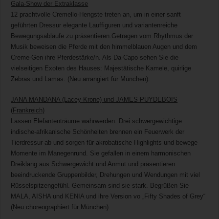
Gala-Show der Extraklasse
12 prachtvolle Cremello-Hengste treten an, um in einer sanft
geführten Dressur elegante Lauffiguren und variantenreiche
Bewegungsabläufe zu präsentieren.Getragen vom Rhythmus der
Musik beweisen die Pferde mit den himmelblauen Augen und dem
Creme-Gen ihre Pferdestärke/n. Als Da-Capo sehen Sie die
vielseitigen Exoten des Hauses: Majestätische Kamele, quirlige
Zebras und Lamas. (Neu arrangiert für München).
JANA MANDANA (Lacey-Krone) und JAMES PUYDEBOIS
(Frankreich)
Lassen Elefantenträume wahrwerden. Drei schwergewichtige
indische-afrikanische Schönheiten brennen ein Feuerwerk der
Tierdressur ab und sorgen für akrobatische Highlights und bewege
Momente im Manegenrund. Sie gefallen in einem harmonischen
Dreiklang aus Schwergewicht und Anmut und präsentieren
beeindruckende Gruppenbilder, Drehungen und Wendungen mit viel
Rüsselspitzengefühl. Gemeinsam sind sie stark. Begrüßen Sie
MALA, AISHA und KENIA und ihre Version vo „Fifty Shades of Grey“
(Neu choreographiert für München).