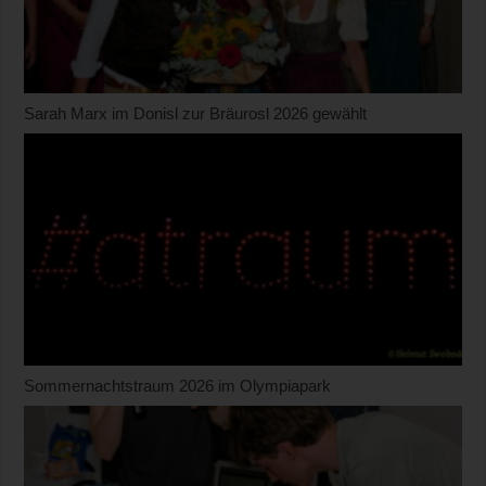
Sarah Marx im Donisl zur Bräurosl 2026 gewählt
Sommernachtstraum 2026 im Olympiapark