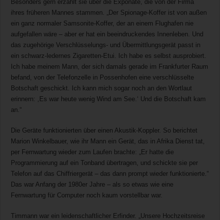
Besonders gern erzählt sie über die Exponate, die von der Firma
ihres früheren Mannes stammen. „Der Spionage-Koffer ist von außen
ein ganz normaler Samsonite-Koffer, der an einem Flughafen nie
aufgefallen wäre – aber er hat ein beeindruckendes Innenleben. Und
das zugehörige Verschlüsselungs- und Übermittlungsgerät passt in
ein schwarz-ledernes Zigaretten-Etui. Ich habe es selbst ausprobiert.
Ich habe meinem Mann, der sich damals gerade im Frankfurter Raum
befand, von der Telefonzelle in Possenhofen eine verschlüsselte
Botschaft geschickt. Ich kann mich sogar noch an den Wortlaut
erinnern: ,Es war heute wenig Wind am See.‘ Und die Botschaft kam
an.“
Die Geräte funktionierten über einen Akustik-Koppler. So berichtet
Marion Winkelbauer, wie ihr Mann ein Gerät, das in Afrika Dienst tat,
per Fernwartung wieder zum Laufen brachte: „Er hatte die
Programmierung auf ein Tonband übertragen, und schickte sie per
Telefon auf das Chiffriergerät – das dann prompt wieder funktionierte.“
Das war Anfang der 1980er Jahre – als so etwas wie eine
Fernwartung für Computer noch kaum vorstellbar war.
Timmann war ein leidenschaftlicher Erfinder. „Unsere Hochzeitsreise