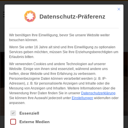
Helmut Swoboda
Mit die
Datenschutz-Präferenz
Fotografie
Wir benötigen Ihre Einwilligung, bevor Sie unsere Website weiter
Herzlich willkommen
besuchen können.
Wenn Sie unter 16 Jahre alt sind und Ihre Einwilligung zu optionalen
Services geben möchten, müssen Sie Ihre Erziehungsberechtigten um
Erlaubnis bitten.
Wir verwenden Cookies und andere Technologien auf unserer
Website. Einige von ihnen sind essenziell, während andere uns
helfen, diese Website und Ihre Erfahrung zu verbessern.
Personenbezogene Daten können verarbeitet werden (z. B. IP-
Adressen), z. B. für personalisierte Anzeigen und Inhalte oder die
Messung von Anzeigen und Inhalten.
Weitere Informationen über die
Verwendung Ihrer Daten finden Sie in unserer
Datenschutzerklärung
.
Sie können Ihre Auswahl jederzeit unter
Einstellungen
widerrufen oder
anpassen.
Es folgt eine Liste der Service-Gruppen, für die eine Einwilligung ertei
Essenziell
Externe Medien
Das Deutsche Museum bekommt eine