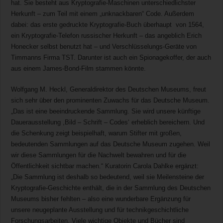
hat. Sie besteht aus Kryptografie-Maschinen unterschiedlichster
Herkunft – zum Teil mit einem „unknackbaren“ Code. Außerdem
dabei: das erste gedruckte Kryptografie-Buch überhaupt von 1564,
ein Kryptografie-Telefon russischer Herkunft – das angeblich Erich
Honecker selbst benutzt hat – und Verschlüsselungs-Geräte von
Timmanns Firma TST. Darunter ist auch ein Spionagekoffer, der auch
aus einem James-Bond-Film stammen könnte.
Wolfgang M. Heckl, Generaldirektor des Deutschen Museums, freut
sich sehr über den prominenten Zuwachs für das Deutsche Museum.
„Das ist eine beeindruckende Sammlung. Sie wird unsere künftige
Dauerausstellung ,Bild – Schrift – Codes‘ erheblich bereichern. Und
die Schenkung zeigt beispielhaft, warum Stifter mit großen,
bedeutenden Sammlungen auf das Deutsche Museum zugehen. Weil
wir diese Sammlungen für die Nachwelt bewahren und für die
Öffentlichkeit sichtbar machen.“ Kuratorin Carola Dahlke ergänzt:
„Die Sammlung ist deshalb so bedeutend, weil sie Meilensteine der
Kryptografie-Geschichte enthält, die in der Sammlung des Deutschen
Museums bisher fehlten – also eine wunderbare Ergänzung für
unsere neugeplante Ausstellung und für technikgeschichtliche
Forschungsarbeiten. Viele wichtige Objekte und Bücher sind