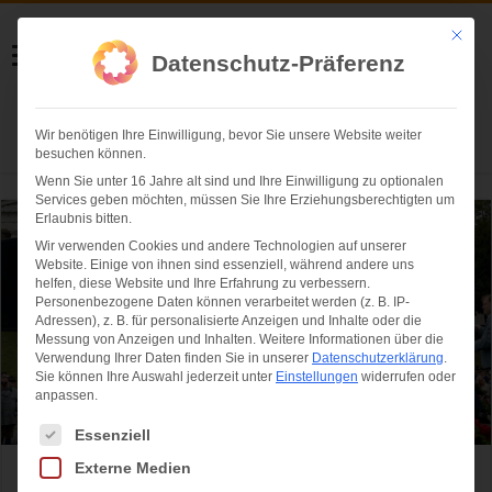
Helmut Swoboda
Mit die
Datenschutz-Präferenz
Fotografie
Wir benötigen Ihre Einwilligung, bevor Sie unsere Website weiter
Herzlich willkommen
besuchen können.
Wenn Sie unter 16 Jahre alt sind und Ihre Einwilligung zu optionalen
Services geben möchten, müssen Sie Ihre Erziehungsberechtigten um
Erlaubnis bitten.
Wir verwenden Cookies und andere Technologien auf unserer
Website. Einige von ihnen sind essenziell, während andere uns
helfen, diese Website und Ihre Erfahrung zu verbessern.
Personenbezogene Daten können verarbeitet werden (z. B. IP-
Adressen), z. B. für personalisierte Anzeigen und Inhalte oder die
Messung von Anzeigen und Inhalten.
Weitere Informationen über die
Verwendung Ihrer Daten finden Sie in unserer
Datenschutzerklärung
.
Sie können Ihre Auswahl jederzeit unter
Einstellungen
widerrufen oder
anpassen.
Es folgt eine Liste der Service-Gruppen, für die eine Einwilligung ertei
Essenziell
Externe Medien
Das war das Standkonzert der