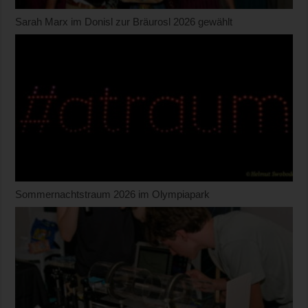
Sarah Marx im Donisl zur Bräurosl 2026 gewählt
Sommernachtstraum 2026 im Olympiapark