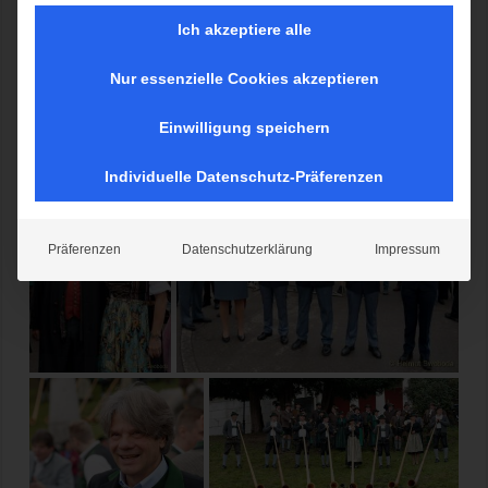
Oktoberfest-Kapellen 2022
Ich akzeptiere alle
Das traditionelle Standkonzert der Oktoberfestkapellen 2022 zu
Nur essenzielle Cookies akzeptieren
Füßen der Bavaria
Einwilligung speichern
Individuelle Datenschutz-Präferenzen
Präferenzen
Datenschutzerklärung
Impressum