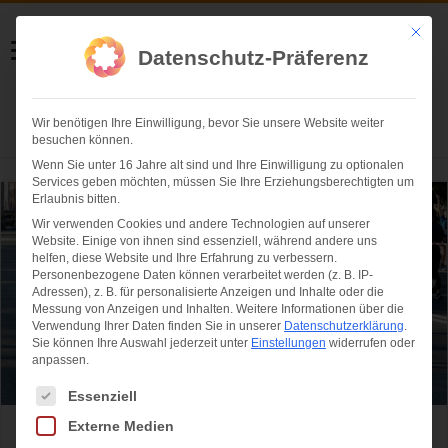
Helmut Swoboda
Mit die
Datenschutz-Präferenz
Fotografie
Wir benötigen Ihre Einwilligung, bevor Sie unsere Website weiter
Herzlich willkommen
besuchen können.
Wenn Sie unter 16 Jahre alt sind und Ihre Einwilligung zu optionalen
Services geben möchten, müssen Sie Ihre Erziehungsberechtigten um
Erlaubnis bitten.
Wir verwenden Cookies und andere Technologien auf unserer
Website. Einige von ihnen sind essenziell, während andere uns
helfen, diese Website und Ihre Erfahrung zu verbessern.
Personenbezogene Daten können verarbeitet werden (z. B. IP-
Adressen), z. B. für personalisierte Anzeigen und Inhalte oder die
Messung von Anzeigen und Inhalten.
Weitere Informationen über die
Verwendung Ihrer Daten finden Sie in unserer
Datenschutzerklärung
.
Sie können Ihre Auswahl jederzeit unter
Einstellungen
widerrufen oder
anpassen.
Es folgt eine Liste der Service-Gruppen, für die eine Einwilligung ertei
Essenziell
Externe Medien
Der Marathon ist g‘schafft!