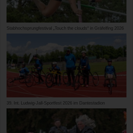
Stabhochsprungfestival „Touch the clouds“ in Gräfelfing 2026
39. Int. Ludwig-Jall-Sportfest 2026 im Dantestadion