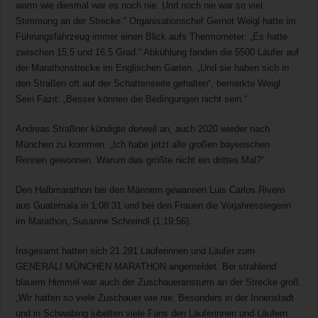
warm wie diesmal war es noch nie. Und noch nie war so viel
Stimmung an der Strecke.“ Organisationschef Gernot Weigl hatte im
Führungsfahrzeug immer einen Blick aufs Thermometer: „Es hatte
zwischen 15,5 und 16,5 Grad.“ Abkühlung fanden die 5500 Läufer auf
der Marathonstrecke im Englischen Garten. „Und sie haben sich in
den Straßen oft auf der Schattenseite gehalten“, bemerkte Weigl.
Sein Fazit: „Besser können die Bedingungen nicht sein.“
Andreas Straßner kündigte derweil an, auch 2020 wieder nach
München zu kommen. „Ich habe jetzt alle großen bayerischen
Rennen gewonnen. Warum das größte nicht ein drittes Mal?“
Den Halbmarathon bei den Männern gewannen Luis Carlos Rivero
aus Guatemala in 1:08:31 und bei den Frauen die Vorjahressiegerin
im Marathon, Susanne Schreindl (1:19:56).
Insgesamt hatten sich 21.291 Läuferinnen und Läufer zum
GENERALI MÜNCHEN MARATHON angemeldet. Bei strahlend
blauem Himmel war auch der Zuschaueransturm an der Strecke groß.
„Wir hatten so viele Zuschauer wie nie. Besonders in der Innenstadt
und in Schwabing jubelten viele Fans den Läuferinnen und Läufern