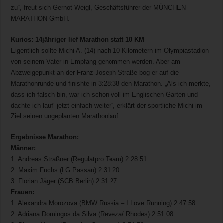
zu“, freut sich Gernot Weigl, Geschäftsführer der MÜNCHEN
MARATHON GmbH.
Kurios: 14jähriger lief Marathon statt 10 KM
Eigentlich sollte Michi A. (14) nach 10 Kilometern im Olympiastadion
von seinem Vater in Empfang genommen werden. Aber am
Abzweigepunkt an der Franz-Joseph-Straße bog er auf die
Marathonrunde und finishte in 3:28:38 den Marathon. „Als ich merkte,
dass ich falsch bin, war ich schon voll im Englischen Garten und
dachte ich lauf‘ jetzt einfach weiter“, erklärt der sportliche Michi im
Ziel seinen ungeplanten Marathonlauf.
Ergebnisse Marathon:
Männer:
1. Andreas Straßner (Regulatpro Team) 2:28:51
2. Maxim Fuchs (LG Passau) 2:31:20
3. Florian Jäger (SCB Berlin) 2:31:27
Frauen:
1. Alexandra Morozova (BMW Russia – I Love Running) 2:47:58
2. Adriana Domingos da Silva (Reveza/ Rhodes) 2:51:08