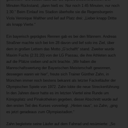
Minuten Rückstand, „dann hieß es: Nur noch 1:45 Minuten, nur noch
1:30.“ Beim Einlauf ins Stadion überholte sie die Regensburgerin
Viola Veronique Walther und lief auf Platz drei: „Lieber knapp Dritte
als knapp Vierte.“
Ein bayerisch geprägtes Rennen gab es bei den Männern. Andreas
Straßner machte sich bei km 28 davon und lief solo ins Ziel, über
dem in großen Lettern das Motto „G’schafft“ stand. Zweiter wurde
Maxim Fuchs (2:31:20) von der LG Passau, die ihre Athleten auch
auf die Plätze sieben und acht brachte. „Wir haben die
Mannschaftswertung der Bayerischen Meisterschaft gewonnen,
deswegen waren wir hier“, freute sich Trainer Günther Zahn, in
München immer noch bestens bekannt als letzter Fackelläufer der
Olympischen Spiele von 1972. Zahn lobte die neue Streckenführung:
In den Jahren davor hatte es im letzten Viertel eine Runde um
Königsplatz und Pinakotheken gegeben, dieser Abschnitt wurde auf
den ersten Teil des Kurses vorverlegt. „Hinten raus“, so Zahn, „ging
es jetzt geradeaus zum Olympiastadion.“
Zahn begleitete seine Läufer auf dem Fahrrad und resümierte: „So