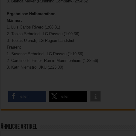
3. Bianca Meyer (Runnning Company) 2:54:52
Ergebnisse Halbmarathon
Männer:
1. Luis Carlos Rivero (1:08:31)
2. Tobias Schreindl, LG Passau (1:09:36)
3. Tobias Ulbrich, LG Region Landshut
Frauen:
1. Susanne Schreindl, LG Passau (1:19:56)
2. Caroline El Himer, Run in Mommenheim (1:22:56)
3. Katri Niemströ, JKU (1:23:00)
teilen
teilen
Ähnliche Artikel