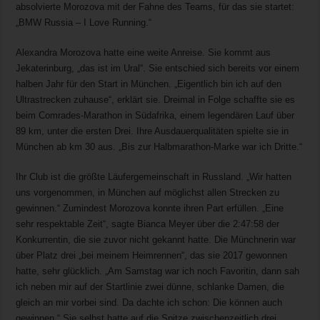
absolvierte Morozova mit der Fahne des Teams, für das sie startet:
„BMW Russia – I Love Running.“
Alexandra Morozova hatte eine weite Anreise. Sie kommt aus
Jekaterinburg, „das ist im Ural“. Sie entschied sich bereits vor einem
halben Jahr für den Start in München. „Eigentlich bin ich auf den
Ultrastrecken zuhause“, erklärt sie. Dreimal in Folge schaffte sie es
beim Comrades-Marathon in Südafrika, einem legendären Lauf über
89 km, unter die ersten Drei. Ihre Ausdauerqualitäten spielte sie in
München ab km 30 aus. „Bis zur Halbmarathon-Marke war ich Dritte.“
Ihr Club ist die größte Läufergemeinschaft in Russland. „Wir hatten
uns vorgenommen, in München auf möglichst allen Strecken zu
gewinnen.“ Zumindest Morozova konnte ihren Part erfüllen. „Eine
sehr respektable Zeit“, sagte Bianca Meyer über die 2:47:58 der
Konkurrentin, die sie zuvor nicht gekannt hatte. Die Münchnerin war
über Platz drei „bei meinem Heimrennen“, das sie 2017 gewonnen
hatte, sehr glücklich. „Am Samstag war ich noch Favoritin, dann sah
ich neben mir auf der Startlinie zwei dünne, schlanke Damen, die
gleich an mir vorbei sind. Da dachte ich schon: Die können auch
gewinnen.“ Sie selbst hatte auf die Spitze zwischenzeitlich drei