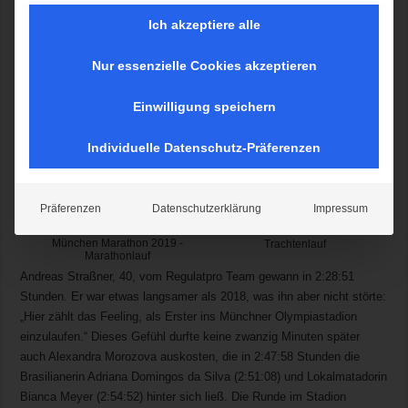
Ich akzeptiere alle
Wiederholung des Vorjahressiegs bei den Männern, internationaler
Überraschungssieg bei den Frauen – das waren die Highlights des
Nur essenzielle Cookies akzeptieren
GENERALI MÜNCHEN MARATHON.
Einwilligung speichern
Individuelle Datenschutz-Präferenzen
Präferenzen
Datenschutzerklärung
Impressum
München Marathon 2019 -
München Marathon 2019 -
Trachtenlauf
Marathonlauf
Andreas Straßner, 40, vom Regulatpro Team gewann in 2:28:51
Stunden. Er war etwas langsamer als 2018, was ihn aber nicht störte:
„Hier zählt das Feeling, als Erster ins Münchner Olympiastadion
einzulaufen.“ Dieses Gefühl durfte keine zwanzig Minuten später
auch Alexandra Morozova auskosten, die in 2:47:58 Stunden die
Brasilianerin Adriana Domingos da Silva (2:51:08) und Lokalmatadorin
Bianca Meyer (2:54:52) hinter sich ließ. Die Runde im Stadion