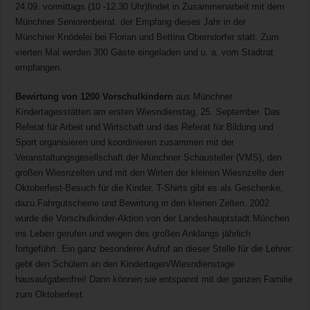
24.09. vormittags (10 -12.30 Uhr)findet in Zusammenarbeit mit dem
Münchner Seniorenbeirat der Empfang dieses Jahr in der
Münchner Knödelei bei Florian und Bettina Oberndorfer statt. Zum
vierten Mal werden 300 Gäste eingeladen und u. a. vom Stadtrat
empfangen.
Bewirtung von 1200 Vorschulkindern
aus Münchner
Kindertagesstätten am ersten Wiesndienstag, 25. September. Das
Referat für Arbeit und Wirtschaft und das Referat für Bildung und
Sport organisieren und koordinieren zusammen mit der
Veranstaltungsgesellschaft der Münchner Schausteller (VMS), den
großen Wiesnzelten und mit den Wirten der kleinen Wiesnzelte den
Oktoberfest-Besuch für die Kinder. T-Shirts gibt es als Geschenke,
dazu Fahrgutscheine und Bewirtung in den kleinen Zelten. 2002
wurde die Vorschulkinder-Aktion von der Landeshauptstadt München
ins Leben gerufen und wegen des großen Anklangs jährlich
fortgeführt. Ein ganz besonderer Aufruf an dieser Stelle für die Lehrer:
gebt den Schülern an den Kindertagen/Wiesndienstage
hausaufgabenfrei! Dann können sie entspannt mit der ganzen Familie
zum Oktoberfest.