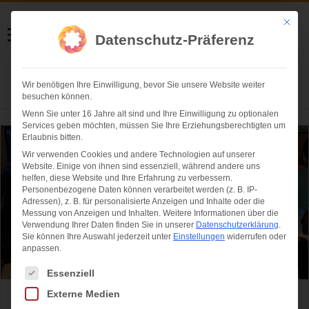
Helmut Swoboda
Mit die
Datenschutz-Präferenz
Fotografie
Wir benötigen Ihre Einwilligung, bevor Sie unsere Website weiter
Herzlich willkommen
besuchen können.
Wenn Sie unter 16 Jahre alt sind und Ihre Einwilligung zu optionalen
Services geben möchten, müssen Sie Ihre Erziehungsberechtigten um
Erlaubnis bitten.
Wir verwenden Cookies und andere Technologien auf unserer
Website. Einige von ihnen sind essenziell, während andere uns
helfen, diese Website und Ihre Erfahrung zu verbessern.
Personenbezogene Daten können verarbeitet werden (z. B. IP-
Adressen), z. B. für personalisierte Anzeigen und Inhalte oder die
Messung von Anzeigen und Inhalten.
Weitere Informationen über die
Verwendung Ihrer Daten finden Sie in unserer
Datenschutzerklärung
.
Sie können Ihre Auswahl jederzeit unter
Einstellungen
widerrufen oder
anpassen.
Es folgt eine Liste der Service-Gruppen, für die eine Einwilligung ertei
Essenziell
Externe Medien
Die Wirte der kleinen Wiesnzelte stellen