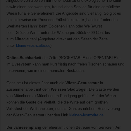
Angebote von Speisen mit hoher Qualität und ökologischer Herkunft
sowie einen hochwertigen, freundlichen Service für eine gemütliche
Wiesn für alle Generationen! Die Angebote sind vielfältig. So gibt es
beispielsweise die Prosecco-Frühstücksplatte „Landlust“ oder den
„Verkaterten Hahn“ beim Goldenen Hahn oder Weißwurst
beim Glöckle Wirt – unter der Woche pro Stück 0,99 Cent bis
zum Mittagläuten! (Angebote direkt auf den Seiten der Zelte
unter
kleine-wiesnzelte.de
)
Online-Buchbarkeit
der Zelte (BOOKATABLE und OPENTABLE) –
im Livesystem kann man kurzfristig nach freien Tischen schauen und
reservieren, wie in einem normalen Restaurant.
Ganz neu ist dieses Jahr auch die
Wiesn-Genusstour
in
Zusammenarbeit mit dem
Weissen
Stadtvogel
. Die Gäste werden
von Münchner zu Münchner im Rundgang geführt. Auf der Wiesn
können die Gäste die Vielfalt, die die Wirte auf dem größten
Volksfest der Welt anbieten, nun als Ganzes erleben. Reservierung
der Wiesn-Genusstour über den Link
kleine-wiesnzelte.de
Der
Jahresempfang
der ehrenamtlichen Betreuer von Senioren: Am