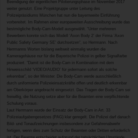
Beendigung der eigentlichen Pilotierungsphase im November 2017
weiter genutzt. Eine Projektgruppe unter Leitung des
Polizeipräsidiums München hat nun die bayernweite Einführung
vorbereitet. Im Rahmen einer europaweiten Ausschreibung wurde das
bestmögliche Body-Cam-Modell ausgewählt. “Unter mehreren
Bewerbern konnte sich das Modell ‘Axon Body 2’ der Firma ‘Axon
Public Safety Germany SE’ durchsetzen”, so Herrmann. Nach
Herrmanns Worten bislang weltweit einmalig wurden die
Kameragehäuse nur für die Bayerische Polizei in gelber Signalfarbe
produziert. “Damit ist die Body-Cam in Kombination mit dem
Hinweisschild ‘VIDEO/AUDIO’ für jedermann sofort als solche
erkennbar”, so der Minister. Die Body-Cam werde ausschließlich
durch uniformierte Polizeieinsatzkräfte offen und deutlich erkennbar
am Oberkörper angebracht eingesetzt. Das Tragen der Body-Cam sei
freiwillig, die Nutzung setze aber für die Beamten eine verpflichtende
Schulung voraus.
Laut Herrmann wurde der Einsatz der Body-Cam in Art. 33
Polizeiaufgabengesetzes (PAG) klar geregelt. Die Polizei darf danach
Bild- und Tonaufzeichnungen insbesondere zur Gefahrenabwehr
fertigen, wenn dies zum Schutz der Beamten oder Dritten erforderlich
ist. Der Beamte entscheidet aufgrund der tatsächlichen Umstände,