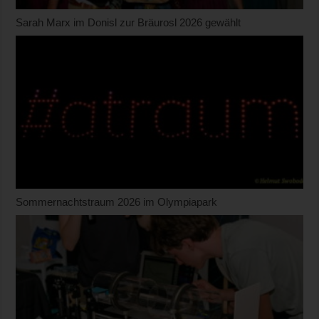
Sarah Marx im Donisl zur Bräurosl 2026 gewählt
Sommernachtstraum 2026 im Olympiapark