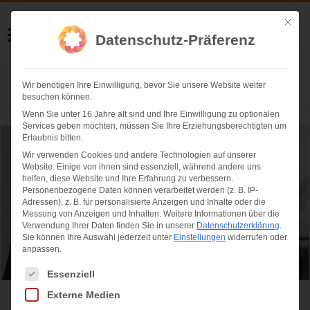
Helmut Swoboda
Mit die
Datenschutz-Präferenz
Fotografie
Wir benötigen Ihre Einwilligung, bevor Sie unsere Website weiter
Herzlich willkommen
besuchen können.
Wenn Sie unter 16 Jahre alt sind und Ihre Einwilligung zu optionalen
Services geben möchten, müssen Sie Ihre Erziehungsberechtigten um
Erlaubnis bitten.
Wir verwenden Cookies und andere Technologien auf unserer
Website. Einige von ihnen sind essenziell, während andere uns
helfen, diese Website und Ihre Erfahrung zu verbessern.
Personenbezogene Daten können verarbeitet werden (z. B. IP-
Adressen), z. B. für personalisierte Anzeigen und Inhalte oder die
Messung von Anzeigen und Inhalten.
Weitere Informationen über die
Verwendung Ihrer Daten finden Sie in unserer
Datenschutzerklärung
.
Sie können Ihre Auswahl jederzeit unter
Einstellungen
widerrufen oder
anpassen.
Es folgt eine Liste der Service-Gruppen, für die eine Einwilligung ertei
Essenziell
Externe Medien
Einsatz von Body-Cams bei der Bayerischen