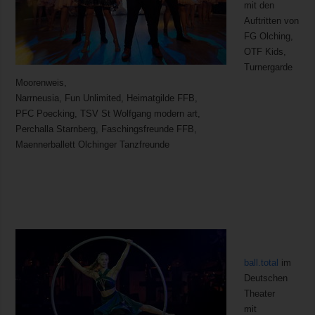
mit den
Auftritten von
FG Olching,
OTF Kids,
Turnergarde
Moorenweis,
Narrneusia, Fun Unlimited, Heimatgilde FFB,
PFC Poecking, TSV St Wolfgang modern art,
Perchalla Starnberg, Faschingsfreunde FFB,
Maennerballett Olchinger Tanzfreunde
ball.total
im
Deutschen
Theater
mit