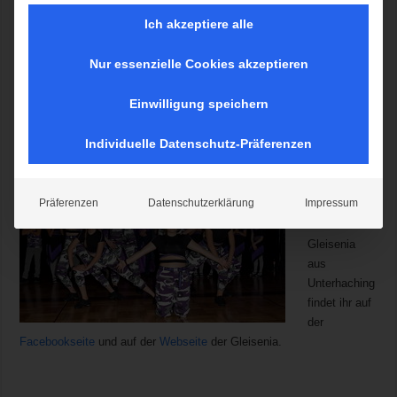
Ich akzeptiere alle
Dieser Beitrag ist eine Zusammenfassung der
Faschingsveranstaltungen, die ich in der Saison 2019/20 besucht und
Nur essenzielle Cookies akzeptieren
fotografiert habe.
Einwilligung speichern
Individuelle Datenschutz-Präferenzen
Präferenzen
Datenschutzerklärung
Impressum
Fotos der FG
Gleisenia
aus
Unterhaching
findet ihr auf
der
Facebookseite
und auf der
Webseite
der Gleisenia.