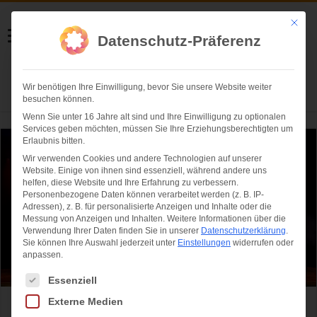
Helmut Swoboda
Mit die
Datenschutz-Präferenz
Fotografie
Wir benötigen Ihre Einwilligung, bevor Sie unsere Website weiter
Herzlich willkommen
besuchen können.
Wenn Sie unter 16 Jahre alt sind und Ihre Einwilligung zu optionalen
Services geben möchten, müssen Sie Ihre Erziehungsberechtigten um
Erlaubnis bitten.
Wir verwenden Cookies und andere Technologien auf unserer
Website. Einige von ihnen sind essenziell, während andere uns
helfen, diese Website und Ihre Erfahrung zu verbessern.
Personenbezogene Daten können verarbeitet werden (z. B. IP-
Adressen), z. B. für personalisierte Anzeigen und Inhalte oder die
Messung von Anzeigen und Inhalten.
Weitere Informationen über die
Verwendung Ihrer Daten finden Sie in unserer
Datenschutzerklärung
.
Sie können Ihre Auswahl jederzeit unter
Einstellungen
widerrufen oder
anpassen.
Es folgt eine Liste der Service-Gruppen, für die eine Einwilligung ertei
Essenziell
Externe Medien
Fasching 2019/2020