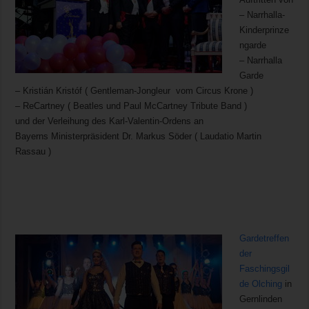
– Narrhalla-
Kinderprinze
ngarde
– Narrhalla
Garde
– Kristián Kristóf (
Gentleman-Jongleur vom Circus Krone )
– ReCartney ( Beatles und Paul McCartney Tribute Band )
und der Verleihung des Karl-Valentin-Ordens an
Bayerns Ministerpräsident Dr. Markus Söder ( Laudatio Martin
Rassau )
Gard
etreffen
der
Faschingsgil
de Olching
in
Gernlinden