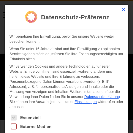
Helmut Swoboda
Mit die
Datenschutz-Präferenz
Fotografie
Wir benötigen Ihre Einwilligung, bevor Sie unsere Website weiter
Herzlich willkommen
besuchen können.
Wenn Sie unter 16 Jahre alt sind und Ihre Einwilligung zu optionalen
Services geben möchten, müssen Sie Ihre Erziehungsberechtigten um
Erlaubnis bitten.
Wir verwenden Cookies und andere Technologien auf unserer
Website. Einige von ihnen sind essenziell, während andere uns
helfen, diese Website und Ihre Erfahrung zu verbessern.
Personenbezogene Daten können verarbeitet werden (z. B. IP-
Adressen), z. B. für personalisierte Anzeigen und Inhalte oder die
Messung von Anzeigen und Inhalten.
Weitere Informationen über die
Verwendung Ihrer Daten finden Sie in unserer
Datenschutzerklärung
.
Sie können Ihre Auswahl jederzeit unter
Einstellungen
widerrufen oder
anpassen.
Es folgt eine Liste der Service-Gruppen, für die eine Einwilligung ertei
Essenziell
Externe Medien
Feuerwerk, Feiern, Staunen und Genießen –