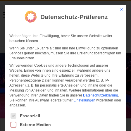
Helmut Swoboda
Mit die
Datenschutz-Präferenz
Fotografie
Wir benötigen Ihre Einwilligung, bevor Sie unsere Website weiter
Herzlich willkommen
besuchen können.
Wenn Sie unter 16 Jahre alt sind und Ihre Einwilligung zu optionalen
Services geben möchten, müssen Sie Ihre Erziehungsberechtigten um
Erlaubnis bitten.
Wir verwenden Cookies und andere Technologien auf unserer
Website. Einige von ihnen sind essenziell, während andere uns
helfen, diese Website und Ihre Erfahrung zu verbessern.
Personenbezogene Daten können verarbeitet werden (z. B. IP-
Adressen), z. B. für personalisierte Anzeigen und Inhalte oder die
Messung von Anzeigen und Inhalten.
Weitere Informationen über die
Verwendung Ihrer Daten finden Sie in unserer
Datenschutzerklärung
.
Sie können Ihre Auswahl jederzeit unter
Einstellungen
widerrufen oder
anpassen.
Es folgt eine Liste der Service-Gruppen, für die eine Einwilligung ertei
Essenziell
Externe Medien
„Hereinspaziert – Manege frei“ Circus