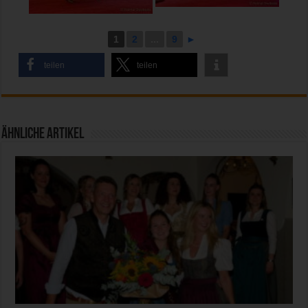
1
2
...
9
►
teilen
teilen
Ähnliche Artikel