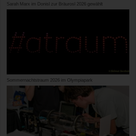
Sarah Marx im Donisl zur Bräurosl 2026 gewählt
Sommernachtstraum 2026 im Olympiapark