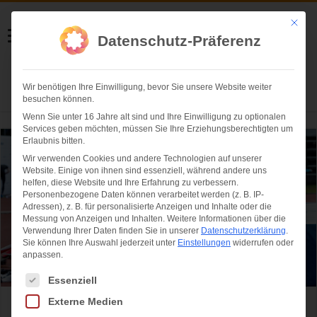
Helmut Swoboda
Mit die
Datenschutz-Präferenz
Fotografie
Wir benötigen Ihre Einwilligung, bevor Sie unsere Website weiter
Herzlich willkommen
besuchen können.
Wenn Sie unter 16 Jahre alt sind und Ihre Einwilligung zu optionalen
Services geben möchten, müssen Sie Ihre Erziehungsberechtigten um
Erlaubnis bitten.
Wir verwenden Cookies und andere Technologien auf unserer
Website. Einige von ihnen sind essenziell, während andere uns
helfen, diese Website und Ihre Erfahrung zu verbessern.
Personenbezogene Daten können verarbeitet werden (z. B. IP-
Adressen), z. B. für personalisierte Anzeigen und Inhalte oder die
Messung von Anzeigen und Inhalten.
Weitere Informationen über die
Verwendung Ihrer Daten finden Sie in unserer
Datenschutzerklärung
.
Sie können Ihre Auswahl jederzeit unter
Einstellungen
widerrufen oder
anpassen.
Es folgt eine Liste der Service-Gruppen, für die eine Einwilligung ertei
Essenziell
Externe Medien
Ludwig-Jall-Sportfest 2016 – Tobias Giehl