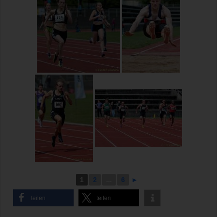
1
2
...
6
►
teilen
teilen