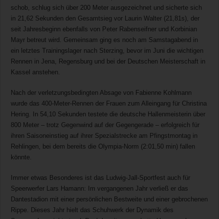
schob, schlug sich über 200 Meter ausgezeichnet und sicherte sich
in 21,62 Sekunden den Gesamtsieg vor Laurin Walter (21,81s), der
seit Jahresbeginn ebenfalls von Peter Rabenseifner und Korbinian
Mayr betreut wird. Gemeinsam ging es noch am Samstagabend in
ein letztes Trainingslager nach Sterzing, bevor im Juni die wichtigen
Rennen in Jena, Regensburg und bei der Deutschen Meisterschaft in
Kassel anstehen.
Nach der verletzungsbedingten Absage von Fabienne Kohlmann
wurde das 400-Meter-Rennen der Frauen zum Alleingang für Christina
Hering. In 54,10 Sekunden testete die deutsche Hallenmeisterin über
800 Meter – trotz Gegenwind auf der Gegengerade – erfolgreich für
ihren Saisoneinstieg auf ihrer Spezialstrecke am Pfingstmontag in
Rehlingen, bei dem bereits die Olympia-Norm (2:01,50 min) fallen
könnte.
Immer etwas Besonderes ist das Ludwig-Jall-Sportfest auch für
Speerwerfer Lars Hamann: Im vergangenen Jahr verließ er das
Dantestadion mit einer persönlichen Bestweite und einer gebrochenen
Rippe. Dieses Jahr hielt das Schuhwerk der Dynamik des