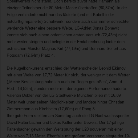
Speerwerfers nicht stand. Doch bereits zuvor hatte Hamann als
einziger Teilnehmer die 80-Meter-Marke übertroffen (80,37m). In der
Folge verhinderte nicht nur das lädierte (und mit Kabelbinder
notdürftig reparierte) Schuhwerk, sondern auch das immer schlechter
werdende Wetter eine bessere Weite. LG-Athlet Jonas Bonewit
konnte sich nach einem ordentlichen ersten Versuch (72,43m) nicht
mehr weiter steigern und belegte in der Endabrechnung hinter dem
estnischen Meister Magnus Kirt (77,19m) und Bernhard Seifert aus
Potsdam (72,64m) Platz 4.
Die Kugelkonkurrenz entschied der Wattenscheider Leonid Ekimov
mit einer Weite von 17,72 Meter für sich, der weniger mit dem Wetter
(„Meine Bestleistung habe ich auch im Regen gestoßen“; Anm. d.
Red.: 18,53m), sondern mehr mit der eigenen Performance haderte.
Valentin Döbler von der LG Stadtwerke München blieb mit 16,89
Meter weit unter seinen Möglichkeiten und landete hinter Christian
Zimmermann aus Kirchheim (17,60m) auf Rang 3.
Ihre gute Form stellten am Samstag auch die LG-Nachwuchssportler
David Faltenbacher und Lukas Koller unter Beweis. Der 17-jährige
Faltenbacher gewann den Weitsprung der U20 souverän mit einer
Weite von 7,13 Meter. Ebenfalls mit großem Vorsprung siegte der 19-