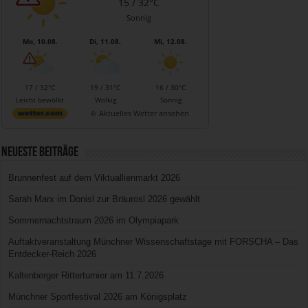
15 / 32°C
Sonnig
Mo, 10.08.
Di, 11.08.
Mi, 12.08.
17 / 32°C
19 / 31°C
16 / 30°C
Leicht bewölkt
Wolkig
Sonnig
Aktuelles Wetter ansehen
Neueste Beiträge
Brunnenfest auf dem Viktuallienmarkt 2026
Sarah Marx im Donisl zur Bräurosl 2026 gewählt
Sommernachtstraum 2026 im Olympiapark
Auftaktveranstaltung Münchner Wissenschaftstage mit FORSCHA – Das
Entdecker-Reich 2026
Kaltenberger Ritterturnier am 11.7.2026
Münchner Sportfestival 2026 am Königsplatz