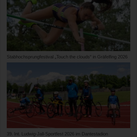
Stabhochsprungfestival „Touch the clouds“ in Gräfelfing 2026
39. Int. Ludwig-Jall-Sportfest 2026 im Dantestadion