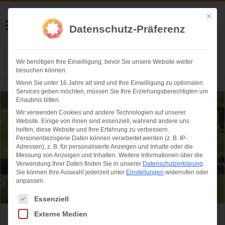
Helmut Swoboda
Mit die
Datenschutz-Präferenz
Fotografie
Wir benötigen Ihre Einwilligung, bevor Sie unsere Website weiter
Herzlich willkommen
besuchen können.
Wenn Sie unter 16 Jahre alt sind und Ihre Einwilligung zu optionalen
Services geben möchten, müssen Sie Ihre Erziehungsberechtigten um
Erlaubnis bitten.
Wir verwenden Cookies und andere Technologien auf unserer
Website. Einige von ihnen sind essenziell, während andere uns
helfen, diese Website und Ihre Erfahrung zu verbessern.
Personenbezogene Daten können verarbeitet werden (z. B. IP-
Adressen), z. B. für personalisierte Anzeigen und Inhalte oder die
Messung von Anzeigen und Inhalten.
Weitere Informationen über die
Verwendung Ihrer Daten finden Sie in unserer
Datenschutzerklärung
.
Sie können Ihre Auswahl jederzeit unter
Einstellungen
widerrufen oder
anpassen.
Es folgt eine Liste der Service-Gruppen, für die eine Einwilligung ertei
Essenziell
Externe Medien
Münchner Sommernachtstraum 2016: Das