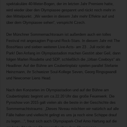
spektakuläre 40-Meter-Bogen, der im letzten Jahr Premiere hatte,
wird wieder über den Olympiasee gespannt und rückt noch mehr in
den Mittelpunkt. „Wir werden in diesem Jahr mehr Effekte auf und
über dem Olympiasee sehen“, verspricht Czech.
Der Münchner Sommernachtsraum ist außerdem auch ein tolles
Festival mit angesagten Pop-und Rock-Stars. ln diesem Jahr mit The
BossHass und sieben weiteren Live-Acts- am 23 . Juli rockt der
Park! Den Anfang im Olympiastadion machen Gestört aber Geil, dann
folgen Marlen Roudette und SDP, schließlich die „Urban Cowboys“ als
Headliner. Auf der Bühne am Coubertinplatz spielen parallel Stefanie
Heinzmann, ihr Schweizer Soul-Kollege Seven, Georg Ringsgwandl
und Newcomer Liens Head.
Nach den Konzerten im Olympiastadion und auf der Bühne am
Coubertinplatz beginnt um ca.22.20 Uhr das große Feuerwerk. Die
Pyroshow von 2015 galt vielen als die beste in der Geschichte des
Sommernachtstraums: „Dieses Niveau möchten wir natürlich auf alle
Fälle halten und vielleicht gelingt es uns ja noch eine Schippe drauf
zu legen…“, freut sich auch Olympiapark-Chef Arno Hartung auf die