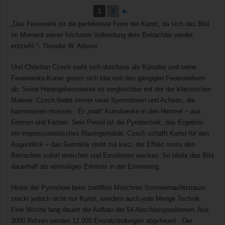
1
2
►
„Das Feuerwerk ist die perfekteste Form der Kunst, da sich das Bild
im Moment seiner höchsten Vollendung dem Betrachter wieder
entzieht.“- Theodor W. Adorno
Und Christian Czech sieht sich durchaus als Künstler und seine
Feuerwerks-Kunst grenzt sich klar von den gängigen Feuerwerkern
ab. Seine Herangehensweise ist vergleichbar mit der der klassischen
Malerei: Czech findet immer neue Symmetrien und Achsen, die
harmonieren müssen . Er „malt“ Kunstwerke in den Himmel – aus
Formen und Farben. Sein Pinsel ist die Pyrotechnik, das Ergebnis
ein impressionistisches Raumgemälde. Czech schafft Kunst für den
Augenblick – das Gemälde steht nur kurz, der Effekt muss den
Betrachter sofort erreichen und Emotionen wecken. So bleibt das Bild
dauerhaft als einmaliges Erlebnis in der Erinnerung.
Hinter der Pyroshow beim zwölften Münchner Sommernachtstraum
steckt jedoch nicht nur Kunst, sondern auch jede Menge Technik.
Eine Woche lang dauert der Aufbau der 54 Abschusspositionen. Aus
2000 Rohren werden 12.000 Einzelzündungen abgefeuert . Der