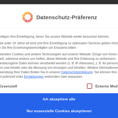
da Fotografie
Datenschutz-Präferenz
ötigen Ihre Einwilligung, bevor Sie unsere Website weiter besuchen können.
hner Feste
Sportfotos
Konzertfotos
Partnernetzwerk
I
e unter 16 Jahre alt sind und Ihre Einwilligung zu optionalen Services geben möc
Sie Ihre Erziehungsberechtigten um Erlaubnis bitten.
rwenden Cookies und andere Technologien auf unserer Website. Einige von ihnen 
ell, während andere uns helfen, diese Website und Ihre Erfahrung zu verbessern.
nbezogene Daten können verarbeitet werden (z. B. IP-Adressen), z. B. für persona
en und Inhalte oder die Messung von Anzeigen und Inhalten.
Weitere Informatione
wendung Ihrer Daten finden Sie in unserer
Datenschutzerklärung
.
Sie können Ihre
 jederzeit unter
Einstellungen
widerrufen oder anpassen.
t eine Liste der Service-Gruppen, für die eine Einwilligung erteilt werden kan
Essenziell
Externe Med
Ich akzeptiere alle
Nur essenzielle Cookies akzeptieren