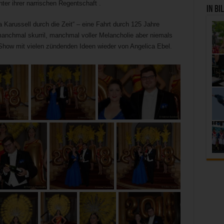
er ihrer narrischen Regentschaft .
In Bi
Karussell durch die Zeit“ – eine Fahrt durch 125 Jahre
anchmal skurril, manchmal voller Melancholie aber niemals
e Show mit vielen zündenden Ideen wieder von Angelica Ebel.