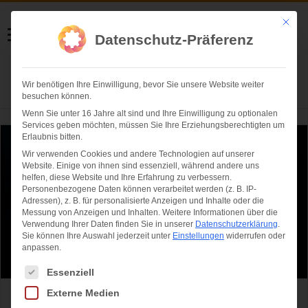
Helmut Swoboda
Mit die
Datenschutz-Präferenz
Fotografie
Wir benötigen Ihre Einwilligung, bevor Sie unsere Website weiter
Herzlich willkommen
besuchen können.
Wenn Sie unter 16 Jahre alt sind und Ihre Einwilligung zu optionalen
Services geben möchten, müssen Sie Ihre Erziehungsberechtigten um
Erlaubnis bitten.
Wir verwenden Cookies und andere Technologien auf unserer
Website. Einige von ihnen sind essenziell, während andere uns
helfen, diese Website und Ihre Erfahrung zu verbessern.
Personenbezogene Daten können verarbeitet werden (z. B. IP-
Adressen), z. B. für personalisierte Anzeigen und Inhalte oder die
Messung von Anzeigen und Inhalten.
Weitere Informationen über die
Verwendung Ihrer Daten finden Sie in unserer
Datenschutzerklärung
.
Sie können Ihre Auswahl jederzeit unter
Einstellungen
widerrufen oder
anpassen.
Es folgt eine Liste der Service-Gruppen, für die eine Einwilligung ertei
Essenziell
Externe Medien
Neue multifunktionale Sportarena heißt