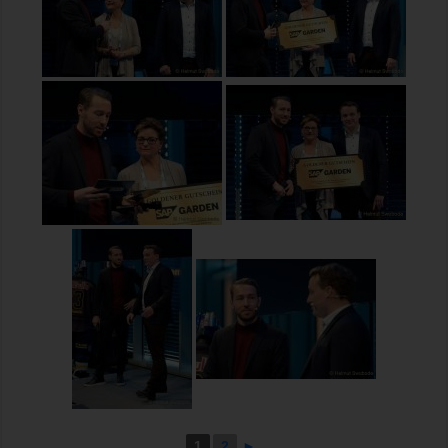
1
2
►