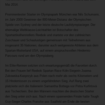
Mai 2014.
Prominentester Starter im Olympiapark München war Nils Schumann,
im Jahr 2000 Gewinner der 800-Meter-Distanz der Olympischen
Spiele von Sydney und der letzte deutsche Laufolympiasieger. Der
ehemalige Weltklasse-Leichtathlet ist Botschafter des
Sportartikelherstellers Reebok und startete vor den zahlreichen
Zuschauer und Schaulustigen gemeinsam mit Teilnehmern aus
insgesamt 35 Nationen, darunter auch weitgereiste Athleten aus dem
Spartan-Mutterland USA, auf einem anspruchsvollen Hindernis-
Parcours rund um den Olympiaberg.
Im Elite-Rennen setzten sich erwartungsgemäß die Favoriten durch.
Bei den Frauen lief Reebok Spartan Race Köln-Siegerin Joanna
Zukowska-Kasprzyk aus Polen nach mehr als sechs Kilometern und
15 Hindernissen zu einem ungefährdeten Sieg. Auf Rang zwei
platzierte sich die Italienerin Samantha Bottega vor Petra Kurfirtová
aus Tschechien. Bei den Männern machten die deutschen Starter
den Sieg unter sich aus. Nach einem spannenden Finale hatte Tough
Guy-Sieger Charles Franzke aus Saalfeld am Ende die besten