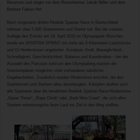
Reserven und siegte vor dem Rosenheimer Jakob Willer und dem
Berliner Fabian Hirt.
Beim insgesamt dritten Reebok Spartan Race in Deutschland
nahmen über 5.500 Starterinnen und Starter teil. Bei der zweiten
Auflage des Events am 18. April 2015 im Olympiapark München
wurde ein SPARTAN SPRINT mit mehr als 6 Kilometern Laufstrecke
und 15 Hindernissen angeboten. Ausdauer, Kraft, Beweglichkeit,
Schnelligkeit, Geschicklichkeit, Balance und Koordination – bei der
Auswahl des Parcours rund um den Olympiaberg nutzten die
Streckenplaner möglichst viele vorhandene natürliche
Gegebenheiten. Zusätzlich wurden Hindernisse errichtet, die den
Starterinnen und Startern alles abverlangten. Kämpfen durften sich
alle Spartaner über die bewährten Reebok Spartan Race-Hindernisse
„Spear Throw“, „Rope Climb“ oder „Barb Wire Crawl“, die sich allen
Startern erbarmungslos beim Lauf ins Ziel in den Weg stellten.