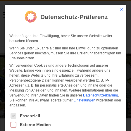
Helmut Swoboda
Mit die
Datenschutz-Präferenz
Fotografie
Wir benötigen Ihre Einwilligung, bevor Sie unsere Website weiter
Herzlich willkommen
besuchen können.
Wenn Sie unter 16 Jahre alt sind und Ihre Einwilligung zu optionalen
Services geben möchten, müssen Sie Ihre Erziehungsberechtigten um
Erlaubnis bitten.
Wir verwenden Cookies und andere Technologien auf unserer
Website. Einige von ihnen sind essenziell, während andere uns
helfen, diese Website und Ihre Erfahrung zu verbessern.
Personenbezogene Daten können verarbeitet werden (z. B. IP-
Adressen), z. B. für personalisierte Anzeigen und Inhalte oder die
Messung von Anzeigen und Inhalten.
Weitere Informationen über die
Verwendung Ihrer Daten finden Sie in unserer
Datenschutzerklärung
.
Sie können Ihre Auswahl jederzeit unter
Einstellungen
widerrufen oder
anpassen.
Es folgt eine Liste der Service-Gruppen, für die eine Einwilligung ertei
Essenziell
Externe Medien
Reebok Spartan Race Munich – 5.500