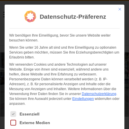
Helmut Swoboda
Mit die
Datenschutz-Präferenz
Fotografie
Wir benötigen Ihre Einwilligung, bevor Sie unsere Website weiter
Herzlich willkommen
besuchen können.
Wenn Sie unter 16 Jahre alt sind und Ihre Einwilligung zu optionalen
Services geben möchten, müssen Sie Ihre Erziehungsberechtigten um
Erlaubnis bitten.
Wir verwenden Cookies und andere Technologien auf unserer
Website. Einige von ihnen sind essenziell, während andere uns
helfen, diese Website und Ihre Erfahrung zu verbessern.
Personenbezogene Daten können verarbeitet werden (z. B. IP-
Adressen), z. B. für personalisierte Anzeigen und Inhalte oder die
Messung von Anzeigen und Inhalten.
Weitere Informationen über die
Verwendung Ihrer Daten finden Sie in unserer
Datenschutzerklärung
.
Sie können Ihre Auswahl jederzeit unter
Einstellungen
widerrufen oder
anpassen.
Es folgt eine Liste der Service-Gruppen, für die eine Einwilligung ertei
Essenziell
Externe Medien
Rugby Oktoberfest 7s – Deutschland trifft