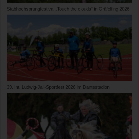
Stabhochsprungfestival „Touch the clouds“ in Gräfelfing 2026
39. Int. Ludwig-Jall-Sportfest 2026 im Dantestadion