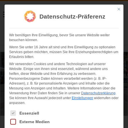
Helmut Swoboda
Mit die
Datenschutz-Präferenz
Fotografie
Wir benötigen Ihre Einwilligung, bevor Sie unsere Website weiter
Herzlich willkommen
besuchen können.
Wenn Sie unter 16 Jahre alt sind und Ihre Einwilligung zu optionalen
Services geben möchten, müssen Sie Ihre Erziehungsberechtigten um
Erlaubnis bitten.
Wir verwenden Cookies und andere Technologien auf unserer
Website. Einige von ihnen sind essenziell, während andere uns
helfen, diese Website und Ihre Erfahrung zu verbessern.
Personenbezogene Daten können verarbeitet werden (z. B. IP-
Adressen), z. B. für personalisierte Anzeigen und Inhalte oder die
Messung von Anzeigen und Inhalten.
Weitere Informationen über die
Verwendung Ihrer Daten finden Sie in unserer
Datenschutzerklärung
.
Sie können Ihre Auswahl jederzeit unter
Einstellungen
widerrufen oder
anpassen.
Es folgt eine Liste der Service-Gruppen, für die eine Einwilligung ertei
Essenziell
Externe Medien
Rugby Oktoberfest 7s – Deutschland trifft