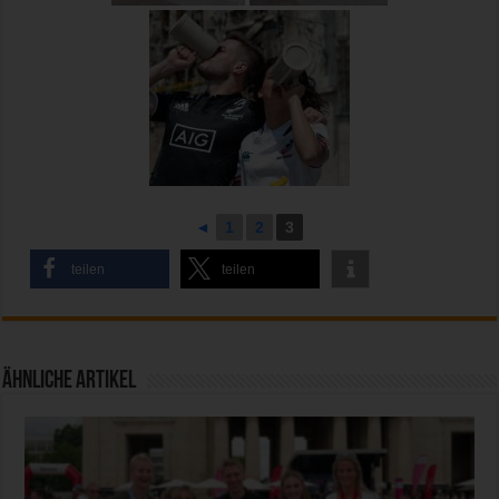
◄
1
2
3
teilen
teilen
Ähnliche Artikel