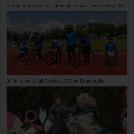
Stabhochsprungfestival „Touch the clouds“ in Gräfelfing 2026
39. Int. Ludwig-Jall-Sportfest 2026 im Dantestadion