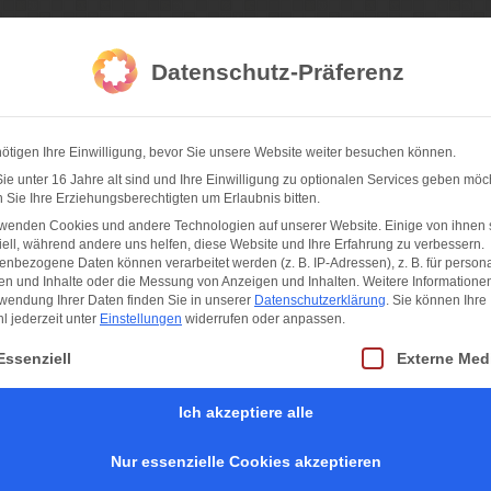
da Fotografie
Datenschutz-Präferenz
ötigen Ihre Einwilligung, bevor Sie unsere Website weiter besuchen können.
hner Feste
Sportfotos
Konzertfotos
Partnernetzwerk
I
e unter 16 Jahre alt sind und Ihre Einwilligung zu optionalen Services geben möc
Sie Ihre Erziehungsberechtigten um Erlaubnis bitten.
rwenden Cookies und andere Technologien auf unserer Website. Einige von ihnen 
ell, während andere uns helfen, diese Website und Ihre Erfahrung zu verbessern.
nbezogene Daten können verarbeitet werden (z. B. IP-Adressen), z. B. für persona
en und Inhalte oder die Messung von Anzeigen und Inhalten.
Weitere Informatione
wendung Ihrer Daten finden Sie in unserer
Datenschutzerklärung
.
Sie können Ihre
chsel 2024 /2025 vom offiziellen
 jederzeit unter
Einstellungen
widerrufen oder anpassen.
aar der Narrhalla
t eine Liste der Service-Gruppen, für die eine Einwilligung erteilt werden kan
Essenziell
Externe Med
Zum Jahreswechsel wünscht das offizielle
Ich akzeptiere alle
Faschingsprinzenpaar der Landeshauptstadt
München, Christian IV. und Michaela II. und das
Jugendprinzenpaar Johan I. und Hannah I. mit
Nur essenzielle Cookies akzeptieren
Prinzengarde und Fahnenregiment einen guten