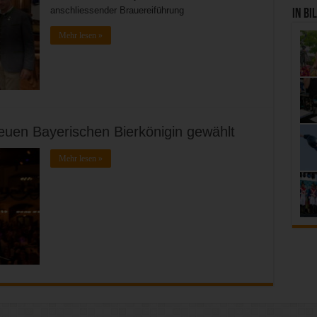
anschliessender Brauereiführung
In Bi
Mehr lesen »
euen Bayerischen Bierkönigin gewählt
Mehr lesen »