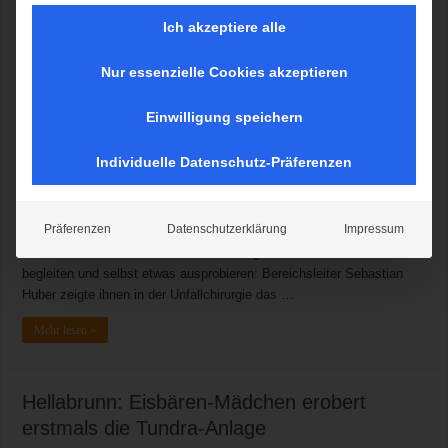
Ich akzeptiere alle
Nur essenzielle Cookies akzeptieren
München, 27. April 2017. „Wir wollen junge Menschen und mehr
männliche Pflegekräfte für die Arbeit mit Patientinnen und Patienten
Einwilligung speichern
gewinnen“, erklärt der Zentrale Praxisanleiter Wolfgang Lau. Er
organisiert bereits seinen 9. Boys‘ Day am Klinikum Schwabing und
Individuelle Datenschutz-Präferenzen
bildet seit vielen Jahren junge Menschen in der Gesundheits- und
Krankenpflege aus. Er sagt: „Wir bieten am Boys‘ Day spannende
Angebote für Jungen, die den vielseitigen Beruf der Pflege besser
Präferenzen
Datenschutzerklärung
Impressum
kennenlernen wollen.“ An einem Vormittag konnten 13 Jungen aus
allen Schulformen einen erfahrenen Pfleger im Klinikum bei der Arbeit
begleiten und selbst etwas ausprobieren: Bereichsleiter Sebastian
Huber zeigte ihnen in der Unfallchirurgie das …
Mehr lesen »
Hellabrunn: Eisbären-Mädchen erobert
erstmals die Tundra-Anlage