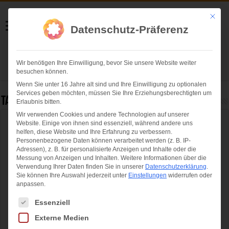
Helmut Swoboda
Mit die
Datenschutz-Präferenz
Fotografie
Wir benötigen Ihre Einwilligung, bevor Sie unsere Website weiter
Herzlich willkommen
besuchen können.
Wenn Sie unter 16 Jahre alt sind und Ihre Einwilligung zu optionalen
Services geben möchten, müssen Sie Ihre Erziehungsberechtigten um
Tag Archives:
aktuell
Erlaubnis bitten.
Wir verwenden Cookies und andere Technologien auf unserer
Website. Einige von ihnen sind essenziell, während andere uns
Beim „Boys‘ Day“ Pflege als
helfen, diese Website und Ihre Erfahrung zu verbessern.
abwechslungsreichen Beruf entdecken
Personenbezogene Daten können verarbeitet werden (z. B. IP-
Adressen), z. B. für personalisierte Anzeigen und Inhalte oder die
Messung von Anzeigen und Inhalten.
Weitere Informationen über die
Verwendung Ihrer Daten finden Sie in unserer
Datenschutzerklärung
.
Sie können Ihre Auswahl jederzeit unter
Einstellungen
widerrufen oder
anpassen.
Es folgt eine Liste der Service-Gruppen, für die eine Einwilligung ertei
Essenziell
Externe Medien