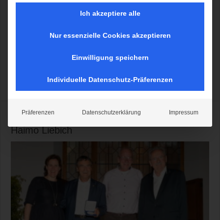
Ich akzeptiere alle
Nur essenzielle Cookies akzeptieren
Münchens OB Dieter Reiter hat zum traditionellen Neujahrsempfang
Einwilligung speichern
der Münchner Feuerwehren 2026 ins Alte Rathaus eingeladen
Individuelle Datenschutz-Präferenzen
Mehr lesen »
Präferenzen
Datenschutzerklärung
Impressum
Verleihung der Kerschensteiner Medaille an
Haimo Liebich