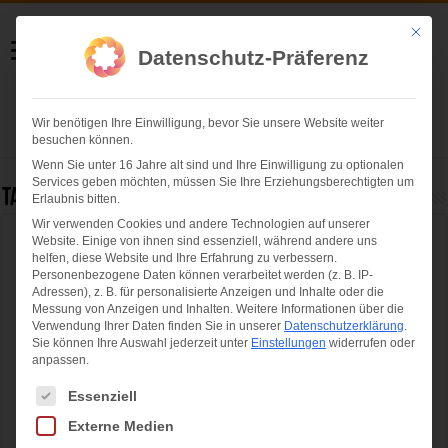
Helmut Swoboda
Mit die
Datenschutz-Präferenz
Fotografie
Wir benötigen Ihre Einwilligung, bevor Sie unsere Website weiter
Herzlich willkommen
besuchen können.
Wenn Sie unter 16 Jahre alt sind und Ihre Einwilligung zu optionalen
Services geben möchten, müssen Sie Ihre Erziehungsberechtigten um
Tag Archives:
altes rathaus
Erlaubnis bitten.
Wir verwenden Cookies und andere Technologien auf unserer
Website. Einige von ihnen sind essenziell, während andere uns
Einladung von OB Dieter Reiter zum
helfen, diese Website und Ihre Erfahrung zu verbessern.
traditionellen Neujahrsempfang der
Personenbezogene Daten können verarbeitet werden (z. B. IP-
Adressen), z. B. für personalisierte Anzeigen und Inhalte oder die
Münchner Feuerwehren 2026
Messung von Anzeigen und Inhalten.
Weitere Informationen über die
Verwendung Ihrer Daten finden Sie in unserer
Datenschutzerklärung
.
Sie können Ihre Auswahl jederzeit unter
Einstellungen
widerrufen oder
anpassen.
Es folgt eine Liste der Service-Gruppen, für die eine Einwilligung ertei
Essenziell
Externe Medien