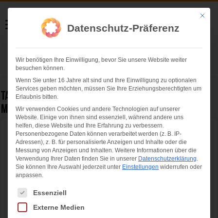
Helmut Swoboda
Mit die
Datenschutz-Präferenz
Fotografie
Wir benötigen Ihre Einwilligung, bevor Sie unsere Website weiter
Herzlich willkommen
besuchen können.
Wenn Sie unter 16 Jahre alt sind und Ihre Einwilligung zu optionalen
Services geben möchten, müssen Sie Ihre Erziehungsberechtigten um
Tag Archives:
Annalena Baerbock zu Gast in
Erlaubnis bitten.
München
Wir verwenden Cookies und andere Technologien auf unserer
Website. Einige von ihnen sind essenziell, während andere uns
helfen, diese Website und Ihre Erfahrung zu verbessern.
Annalena Baerbock zu Gast in München
Personenbezogene Daten können verarbeitet werden (z. B. IP-
Adressen), z. B. für personalisierte Anzeigen und Inhalte oder die
Messung von Anzeigen und Inhalten.
Weitere Informationen über die
Verwendung Ihrer Daten finden Sie in unserer
Datenschutzerklärung
.
Sie können Ihre Auswahl jederzeit unter
Einstellungen
widerrufen oder
anpassen.
Es folgt eine Liste der Service-Gruppen, für die eine Einwilligung ertei
Essenziell
Externe Medien