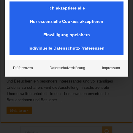
Ich akzeptiere alle
Nur essenzielle Cookies akzeptieren
100 Jahre Bergwacht – Alpines Museum des Deutschen Alpenvereins
Praterinsel München vom 30.08. – 27.09.2020 Zur Feier des 100-
Einwilligung speichern
jährigen Jubiläums der Bergwacht Bayern findet vom 30.08.2020 –
27.09.2020 eine einmalige Jubiläumsausstellung im Festsaal des
Individuelle Datenschutz-Präferenzen
Alpinen Museums des DAV auf der Praterinsel München statt.
Besucherinnen und Besucher erleben auf einer Zeitreise die
Entwicklung der Bergwacht von ihren Anfängen als Natur- und
Präferenzen
Datenschutzerklärung
Impressum
Sittenwacht bis hin zur professionellen Bergrettungsorganisation.
Einmalige Exponate in sechs Themenwelten Um den Besucherinnen
und Besuchern ein besonders interessantes und vollständiges
Erlebnis zu schaffen, wird die Ausstellung in sechs zentrale
Themenwelten unterteilt. In den Themenwelten erwarten die
Besucherinnen und Besucher …
Mehr lesen »