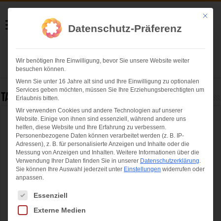
Helmut Swoboda
Mit die
Datenschutz-Präferenz
Fotografie
Wir benötigen Ihre Einwilligung, bevor Sie unsere Website weiter
Herzlich willkommen
besuchen können.
Wenn Sie unter 16 Jahre alt sind und Ihre Einwilligung zu optionalen
Services geben möchten, müssen Sie Ihre Erziehungsberechtigten um
Tag Archives:
Ausstellung
Erlaubnis bitten.
Wir verwenden Cookies und andere Technologien auf unserer
Website. Einige von ihnen sind essenziell, während andere uns
Jubiläumsausstellung 100 Jahre Bergwacht
helfen, diese Website und Ihre Erfahrung zu verbessern.
Bayern
Personenbezogene Daten können verarbeitet werden (z. B. IP-
Adressen), z. B. für personalisierte Anzeigen und Inhalte oder die
Messung von Anzeigen und Inhalten.
Weitere Informationen über die
Verwendung Ihrer Daten finden Sie in unserer
Datenschutzerklärung
.
Sie können Ihre Auswahl jederzeit unter
Einstellungen
widerrufen oder
anpassen.
Es folgt eine Liste der Service-Gruppen, für die eine Einwilligung ertei
Essenziell
Externe Medien