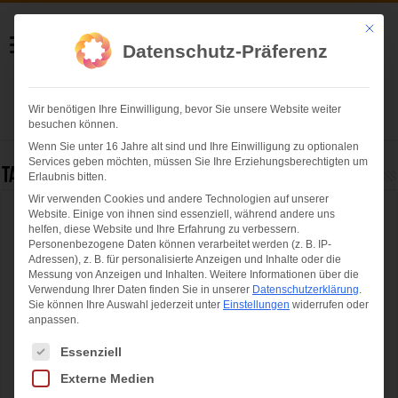
Helmut Swoboda
Mit die
Datenschutz-Präferenz
Fotografie
Wir benötigen Ihre Einwilligung, bevor Sie unsere Website weiter
Herzlich willkommen
besuchen können.
Wenn Sie unter 16 Jahre alt sind und Ihre Einwilligung zu optionalen
Services geben möchten, müssen Sie Ihre Erziehungsberechtigten um
Tag Archives:
berufsfeuerwehr münchen
Erlaubnis bitten.
Wir verwenden Cookies und andere Technologien auf unserer
Website. Einige von ihnen sind essenziell, während andere uns
Eisrettung!? – Nein Danke
helfen, diese Website und Ihre Erfahrung zu verbessern.
Personenbezogene Daten können verarbeitet werden (z. B. IP-
Adressen), z. B. für personalisierte Anzeigen und Inhalte oder die
Messung von Anzeigen und Inhalten.
Weitere Informationen über die
Verwendung Ihrer Daten finden Sie in unserer
Datenschutzerklärung
.
Sie können Ihre Auswahl jederzeit unter
Einstellungen
widerrufen oder
anpassen.
Es folgt eine Liste der Service-Gruppen, für die eine Einwilligung ertei
Essenziell
Externe Medien