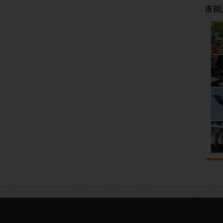
In Bi