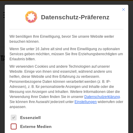
Helmut Swoboda
Mit die
Datenschutz-Präferenz
Fotografie
Wir benötigen Ihre Einwilligung, bevor Sie unsere Website weiter
Herzlich willkommen
besuchen können.
Wenn Sie unter 16 Jahre alt sind und Ihre Einwilligung zu optionalen
Services geben möchten, müssen Sie Ihre Erziehungsberechtigten um
Tag Archives:
cross
Erlaubnis bitten.
Wir verwenden Cookies und andere Technologien auf unserer
Website. Einige von ihnen sind essenziell, während andere uns
ADAC Supercross München 2015: Gregory
helfen, diese Website und Ihre Erfahrung zu verbessern.
Aranda erneut „König von München“
Personenbezogene Daten können verarbeitet werden (z. B. IP-
Adressen), z. B. für personalisierte Anzeigen und Inhalte oder die
Messung von Anzeigen und Inhalten.
Weitere Informationen über die
Verwendung Ihrer Daten finden Sie in unserer
Datenschutzerklärung
.
Sie können Ihre Auswahl jederzeit unter
Einstellungen
widerrufen oder
anpassen.
Es folgt eine Liste der Service-Gruppen, für die eine Einwilligung ertei
Essenziell
Externe Medien