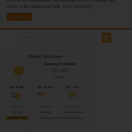
Event in der Olympiahalle zum motorsportlichen Höhepunkt des
Jahres in der Landeshauptstadt. Ulrich überrascht …
Mehr lesen »
Wetter München
Samstag, 08.08.2026
15 / 29°C
Sonnig
So, 09.08.
Mo, 10.08.
Di, 11.08.
16 / 33°C
20 / 31°C
19 / 31°C
Sonnig
Wolkig
Leicht bewölkt
Aktuelles Wetter ansehen