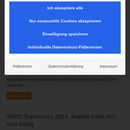
Ich akzeptiere alle
Nur essenzielle Cookies akzeptieren
München, 22.11.2015. Gregory Aranda (Kawasaki) ist der neue und
alte „König von München“. Nachdem sich der Franzose am Freitag
Einwilligung speichern
mit dem zweiten Rang hinter US-Boy Ben Lamay (Yamaha) zufrieden
geben musste, präsentierte er sich am Samstag in Top-Form. Nach
Individuelle Datenschutz-Präferenzen
einer Siegesserie in allen Rennen setzte sich der Sturm Racing
Team-Pilot die Krone auf. Lamay hingegen stürzte am Samstag
während der ersten Runde im Finale, fiel dadurch auf den letzten
Präferenzen
Datenschutzerklärung
Impressum
Platz und konnte diesen Patzer bis zum Schluss nicht mehr gut
machen. Dennoch sicherte er sich in der Gesamtwertung den dritten
Rang hinter seinem Landsmann Jace Wayne Owen (Suzuki). Der
Deutsche …
Mehr lesen »
ADAC Supercross 2014: Aranda krönt sich
zum König