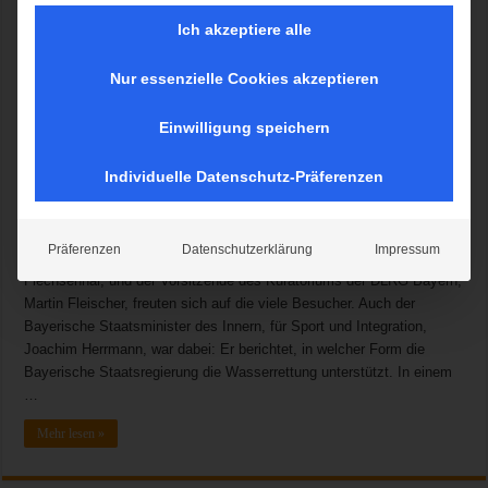
Ich akzeptiere alle
Nur essenzielle Cookies akzeptieren
Die Deutsche Lebens-Rettungs-Gesellschaft (DLRG) Bayern zeigte
Einwilligung speichern
am 12. Sept. beim TAG DER WASSERRETTUNG ihre
Leistungsfähigkeit mit einer großen Fahrzeug- und Geräteschau,
Individuelle Datenschutz-Präferenzen
vielen Informationen und mit eindrucksvollen Rettungsvorführungen.
Wichtige geladene Persönlichkeiten aus Politik und Wirtschaft –
sowie besondere Unterstützer – nahm die DLRG Bayern dabei mit an
Präferenzen
Datenschutzerklärung
Impressum
Bord der MS Edeltraud. Der Präsident der DLRG Bayern, Ingo
Flechsenhar, und der Vorsitzende des Kuratoriums der DLRG Bayern,
Martin Fleischer, freuten sich auf die viele Besucher. Auch der
Bayerische Staatsminister des Innern, für Sport und Integration,
Joachim Herrmann, war dabei: Er berichtet, in welcher Form die
Bayerische Staatsregierung die Wasserrettung unterstützt. In einem
…
Mehr lesen »