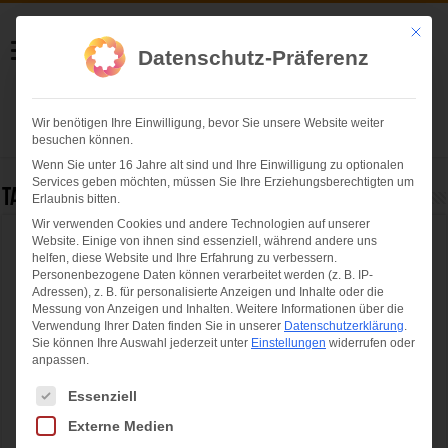
Helmut Swoboda
Mit die
Datenschutz-Präferenz
Fotografie
Wir benötigen Ihre Einwilligung, bevor Sie unsere Website weiter
Herzlich willkommen
besuchen können.
Wenn Sie unter 16 Jahre alt sind und Ihre Einwilligung zu optionalen
Services geben möchten, müssen Sie Ihre Erziehungsberechtigten um
Tag Archives:
DLRG Wasserrettung
Erlaubnis bitten.
Wir verwenden Cookies und andere Technologien auf unserer
Website. Einige von ihnen sind essenziell, während andere uns
Tag der Wasserrettung 2019 – DLRG Bayern
helfen, diese Website und Ihre Erfahrung zu verbessern.
demonstriert ihre vielfältigen
Personenbezogene Daten können verarbeitet werden (z. B. IP-
Adressen), z. B. für personalisierte Anzeigen und Inhalte oder die
Einsatzmöglichkeiten
Messung von Anzeigen und Inhalten.
Weitere Informationen über die
Verwendung Ihrer Daten finden Sie in unserer
Datenschutzerklärung
.
Sie können Ihre Auswahl jederzeit unter
Einstellungen
widerrufen oder
anpassen.
Es folgt eine Liste der Service-Gruppen, für die eine Einwilligung ertei
Essenziell
Externe Medien