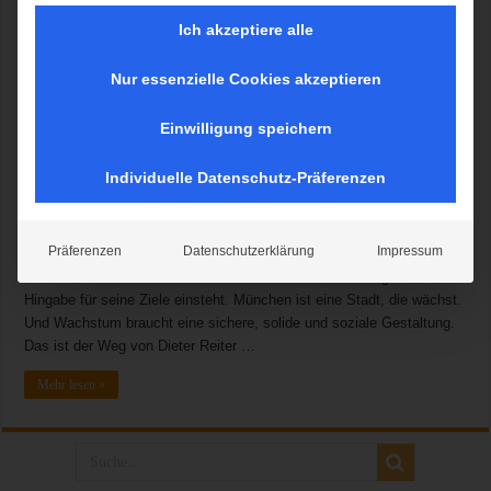
Ich akzeptiere alle
Nur essenzielle Cookies akzeptieren
München, 13.03.2014. Eine gelungene Wahlabschlussveranstaltung,
der Münchner SPD, fand gestern traditionsgemäß im Münchner
Einwilligung speichern
Augustinerkeller statt. Mit „standing ovation“ wurden Dieter und Petra
Reiter, Oberbürgermeister Christian Ude und Bürgermeisterin
Individuelle Datenschutz-Präferenzen
Christine Strobl von den ca. 350 Genossen und Genossinnen, sowie
Münchner Bürger und Bürgerrinnen empfangen. Dieter Reiter stellte in
seinem ganz persönlichen Kurzfilm seine Beziehung zu München und
Präferenzen
Datenschutzerklärung
Impressum
seiner politischen Laufbahn dar. In seiner darauffolgenden Rede
erlebten wir einen hochmotivierten Dieter Reiter. Der mit großer
Hingabe für seine Ziele einsteht. München ist eine Stadt, die wächst.
Und Wachstum braucht eine sichere, solide und soziale Gestaltung.
Das ist der Weg von Dieter Reiter …
Mehr lesen »