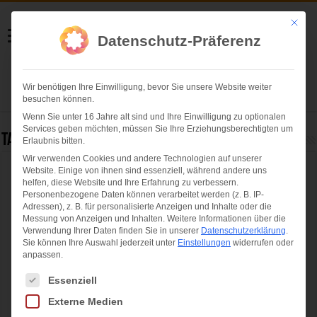
Helmut Swoboda
Mit die
Datenschutz-Präferenz
Fotografie
Wir benötigen Ihre Einwilligung, bevor Sie unsere Website weiter
Herzlich willkommen
besuchen können.
Wenn Sie unter 16 Jahre alt sind und Ihre Einwilligung zu optionalen
Services geben möchten, müssen Sie Ihre Erziehungsberechtigten um
Tag Archives:
Dr. Hans-Jochen Vogel
Erlaubnis bitten.
Wir verwenden Cookies und andere Technologien auf unserer
Website. Einige von ihnen sind essenziell, während andere uns
Abschlusskundgebung der Münchner SPD
helfen, diese Website und Ihre Erfahrung zu verbessern.
mit Dieter Reiter und Christian Ude
Personenbezogene Daten können verarbeitet werden (z. B. IP-
Adressen), z. B. für personalisierte Anzeigen und Inhalte oder die
Messung von Anzeigen und Inhalten.
Weitere Informationen über die
Verwendung Ihrer Daten finden Sie in unserer
Datenschutzerklärung
.
Sie können Ihre Auswahl jederzeit unter
Einstellungen
widerrufen oder
anpassen.
Es folgt eine Liste der Service-Gruppen, für die eine Einwilligung ertei
Essenziell
Externe Medien