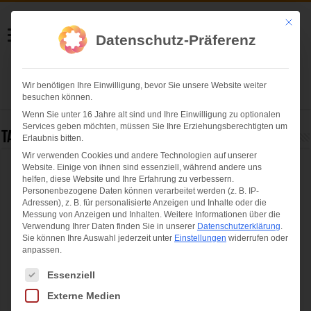
Helmut Swoboda
Mit die
Datenschutz-Präferenz
Fotografie
Wir benötigen Ihre Einwilligung, bevor Sie unsere Website weiter
Herzlich willkommen
besuchen können.
Wenn Sie unter 16 Jahre alt sind und Ihre Einwilligung zu optionalen
Services geben möchten, müssen Sie Ihre Erziehungsberechtigten um
Tag Archives:
EHC Red Bull München
Erlaubnis bitten.
Wir verwenden Cookies und andere Technologien auf unserer
Website. Einige von ihnen sind essenziell, während andere uns
341 Sportlerinnen und Sportler für
helfen, diese Website und Ihre Erfahrung zu verbessern.
hervorragende Leistungen geehrt
Personenbezogene Daten können verarbeitet werden (z. B. IP-
Adressen), z. B. für personalisierte Anzeigen und Inhalte oder die
Messung von Anzeigen und Inhalten.
Weitere Informationen über die
Verwendung Ihrer Daten finden Sie in unserer
Datenschutzerklärung
.
Sie können Ihre Auswahl jederzeit unter
Einstellungen
widerrufen oder
anpassen.
Es folgt eine Liste der Service-Gruppen, für die eine Einwilligung ertei
Essenziell
Externe Medien