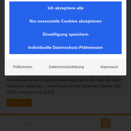
Ich akzeptiere alle
Nur essenzielle Cookies akzeptieren
Sie haben an Welt- und Europameisterschaften teilgenommen,
standen bei den Deaflympics oder beim Europapokal auf dem
Einwilligung speichern
Treppchen oder waren bei nationalen Titelkämpfen ganz vorne: 341
Sportlerinnen und Sportler aus München haben 2017 herausragende
Individuelle Datenschutz-Präferenzen
Leistungen in ihren Sportarten vollbracht. Weil im vergangenen Jahr
besonders viele Mannschaften erfolgreich waren, wurden in diesem
Jahr 90 Sportlerinnen und Sportler mehr geehrt als im Jahr zuvor. Am
Präferenzen
Datenschutzerklärung
Impressum
Donnerstag, 22. März 2018 hat Bürgermeisterin Christine Strobl in
Vertretung des Oberbürgermeisters Dieter Reiter die Münchner
Sportelite zu einem Empfang traditionsgemäß in den Saal des Alten
Rathauses eingeladen. Gemeinsam mit den Stadträten Verena Dietl
(SPD), Kristina Frank (CSU), …
Mehr lesen »