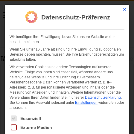
Helmut Swoboda
Mit die
Datenschutz-Präferenz
Fotografie
Wir benötigen Ihre Einwilligung, bevor Sie unsere Website weiter
Herzlich willkommen
besuchen können.
Wenn Sie unter 16 Jahre alt sind und Ihre Einwilligung zu optionalen
Services geben möchten, müssen Sie Ihre Erziehungsberechtigten um
Tag Archives:
Europa-Tag
Erlaubnis bitten.
Wir verwenden Cookies und andere Technologien auf unserer
Website. Einige von ihnen sind essenziell, während andere uns
Das war das Zamanand Festival in München
helfen, diese Website und Ihre Erfahrung zu verbessern.
Personenbezogene Daten können verarbeitet werden (z. B. IP-
Adressen), z. B. für personalisierte Anzeigen und Inhalte oder die
Messung von Anzeigen und Inhalten.
Weitere Informationen über die
Verwendung Ihrer Daten finden Sie in unserer
Datenschutzerklärung
.
Sie können Ihre Auswahl jederzeit unter
Einstellungen
widerrufen oder
anpassen.
Es folgt eine Liste der Service-Gruppen, für die eine Einwilligung ertei
Essenziell
Externe Medien