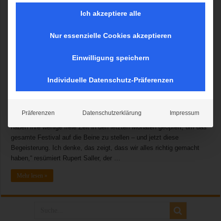
Ich akzeptiere alle
Nur essenzielle Cookies akzeptieren
München, 26.04.2016. „79.000 Besucher an den beiden Tagen und
Einwilligung speichern
das bei dem nicht immer freundlichsten Wetter – das ist für uns eine
großartige Bilanz“ freut sich Andreas Igl, Projektkoordinator des
Individuelle Datenschutz-Präferenzen
FIRETAGE Festivals, das am vergangenen Wochenende auf der
Theresienwiese mit über 100 „Blaulichtorganisationen“, Vereinen und
Firmen stattfand. „Ich sehe nur zufriedene Gesichter – auch in meiner
Präferenzen
Datenschutzerklärung
Impressum
eigenen Mannschaft. Die Feuerwehrfrauen und Feuerwehrmänner
haben ihre wenige freie Zeit in den letzten Monaten geopfert, um das
gesamte Festival auf die Beine zu stellen – und jetzt diese
Begeisterung. Ich denke, das zeigt, dass wir alles richtig gemacht
haben,“ resümiert Rupert Saller, der …
Mehr lesen »