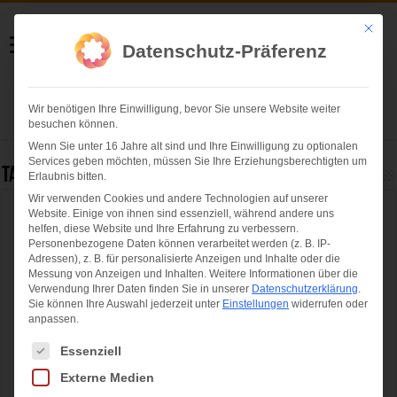
Helmut Swoboda
Mit die
Datenschutz-Präferenz
Fotografie
Wir benötigen Ihre Einwilligung, bevor Sie unsere Website weiter
Herzlich willkommen
besuchen können.
Wenn Sie unter 16 Jahre alt sind und Ihre Einwilligung zu optionalen
Services geben möchten, müssen Sie Ihre Erziehungsberechtigten um
Tag Archives:
Firetage Festival 2016
Erlaubnis bitten.
Wir verwenden Cookies und andere Technologien auf unserer
Website. Einige von ihnen sind essenziell, während andere uns
Firetage Festival 2016: 79.000 begeisterte
helfen, diese Website und Ihre Erfahrung zu verbessern.
Besucher – Freiwillige Feuerwehr München
Personenbezogene Daten können verarbeitet werden (z. B. IP-
Adressen), z. B. für personalisierte Anzeigen und Inhalte oder die
zieht positive Bilanz
Messung von Anzeigen und Inhalten.
Weitere Informationen über die
Verwendung Ihrer Daten finden Sie in unserer
Datenschutzerklärung
.
Sie können Ihre Auswahl jederzeit unter
Einstellungen
widerrufen oder
anpassen.
Es folgt eine Liste der Service-Gruppen, für die eine Einwilligung ertei
Essenziell
Externe Medien