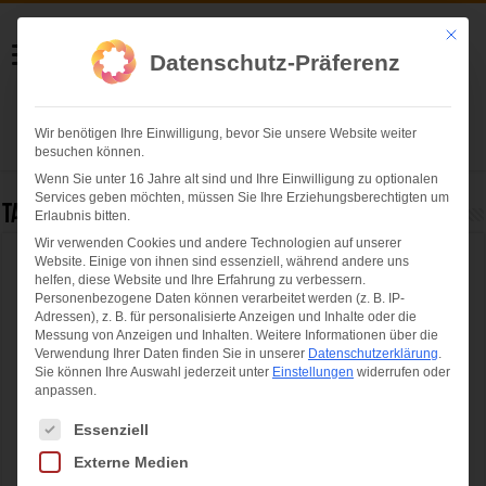
Helmut Swoboda
Mit die
Datenschutz-Präferenz
Fotografie
Wir benötigen Ihre Einwilligung, bevor Sie unsere Website weiter
Herzlich willkommen
besuchen können.
Wenn Sie unter 16 Jahre alt sind und Ihre Einwilligung zu optionalen
Services geben möchten, müssen Sie Ihre Erziehungsberechtigten um
Tag Archives:
Florian Hörhammer
Erlaubnis bitten.
Wir verwenden Cookies und andere Technologien auf unserer
Website. Einige von ihnen sind essenziell, während andere uns
Vorläufiger Oktoberfest-Schlussbericht: Die
helfen, diese Website und Ihre Erfahrung zu verbessern.
Wiesn 2023
Personenbezogene Daten können verarbeitet werden (z. B. IP-
Adressen), z. B. für personalisierte Anzeigen und Inhalte oder die
Messung von Anzeigen und Inhalten.
Weitere Informationen über die
Verwendung Ihrer Daten finden Sie in unserer
Datenschutzerklärung
.
Sie können Ihre Auswahl jederzeit unter
Einstellungen
widerrufen oder
anpassen.
Es folgt eine Liste der Service-Gruppen, für die eine Einwilligung ertei
Essenziell
Externe Medien