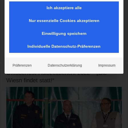
Ich akzeptiere alle
Nur essenzielle Cookies akzeptieren
Hat es das jemals gegeben? Eine Wiesn wie diese, mit fast
durchgängig tollem Wetter? Sonnenschein, blauer Himmel und
Einwilligung speichern
sommerliche Temperaturen sorgten jedenfalls bis zum Schluss für
fröhliche Wiesn-Gäste und ein entspanntes Fest. Mehr lesen >>
Individuelle Datenschutz-Präferenzen
Mehr lesen »
Präferenzen
Datenschutzerklärung
Impressum
Oktoberfest-Halbzeitbericht 2022 – „Die
Wiesn findet statt!“