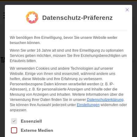
Helmut Swoboda
Mit die
Datenschutz-Präferenz
Fotografie
Wir benötigen Ihre Einwilligung, bevor Sie unsere Website weiter
Herzlich willkommen
besuchen können.
Wenn Sie unter 16 Jahre alt sind und Ihre Einwilligung zu optionalen
Services geben möchten, müssen Sie Ihre Erziehungsberechtigten um
Tag Archives:
Jorge Gonzalez
Erlaubnis bitten.
Wir verwenden Cookies und andere Technologien auf unserer
Website. Einige von ihnen sind essenziell, während andere uns
KONEN weckt in München WONDERLUST
helfen, diese Website und Ihre Erfahrung zu verbessern.
Personenbezogene Daten können verarbeitet werden (z. B. IP-
Adressen), z. B. für personalisierte Anzeigen und Inhalte oder die
Messung von Anzeigen und Inhalten.
Weitere Informationen über die
Verwendung Ihrer Daten finden Sie in unserer
Datenschutzerklärung
.
Sie können Ihre Auswahl jederzeit unter
Einstellungen
widerrufen oder
anpassen.
Es folgt eine Liste der Service-Gruppen, für die eine Einwilligung ertei
Essenziell
Externe Medien