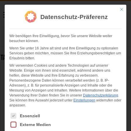
Helmut Swoboda
Mit die
Datenschutz-Präferenz
Fotografie
Wir benötigen Ihre Einwilligung, bevor Sie unsere Website weiter
Herzlich willkommen
besuchen können.
Wenn Sie unter 16 Jahre alt sind und Ihre Einwilligung zu optionalen
Services geben möchten, müssen Sie Ihre Erziehungsberechtigten um
Tag Archives:
Kaffeerösterei Martermühle
Erlaubnis bitten.
Wir verwenden Cookies und andere Technologien auf unserer
Website. Einige von ihnen sind essenziell, während andere uns
Kaffeerösterei Martermühle – Auf den
helfen, diese Website und Ihre Erfahrung zu verbessern.
Spuren neuer Röstaromen
Personenbezogene Daten können verarbeitet werden (z. B. IP-
Adressen), z. B. für personalisierte Anzeigen und Inhalte oder die
Messung von Anzeigen und Inhalten.
Weitere Informationen über die
Verwendung Ihrer Daten finden Sie in unserer
Datenschutzerklärung
.
Sie können Ihre Auswahl jederzeit unter
Einstellungen
widerrufen oder
anpassen.
Es folgt eine Liste der Service-Gruppen, für die eine Einwilligung ertei
Essenziell
Externe Medien