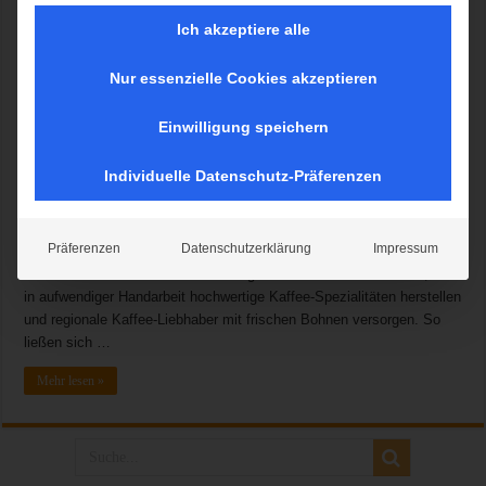
Ich akzeptiere alle
Nur essenzielle Cookies akzeptieren
Kaffee ist Kultur – die Deutschen lieben ihren Frühstückskaffee, das
sonntägliche Familien-Treffen zu Kaffee und Kuchen, den Kaffee-
Einwilligung speichern
Klatsch mit Freunden oder Kollegen. Kaffee hat Tradition und
unterliegt gleichzeitig dem Wandel der Zeit. Mit dem Aufpoppen von
Individuelle Datenschutz-Präferenzen
hippen Cafés in jedem noch so kleinen Städtchen und der vermehrten
Anschaffung von Kaffee-Vollautomaten fürs Büro und Zuhause
wächst der Anspruch an den Geschmack des Kaffees und damit
Präferenzen
Datenschutzerklärung
Impressum
einhergehend auch an die Qualität der Bohnen. Das führte in den
letzten Jahren zu einem Aufschwung für kleine Kaffeeröstereien, die
in aufwendiger Handarbeit hochwertige Kaffee-Spezialitäten herstellen
und regionale Kaffee-Liebhaber mit frischen Bohnen versorgen. So
ließen sich …
Mehr lesen »