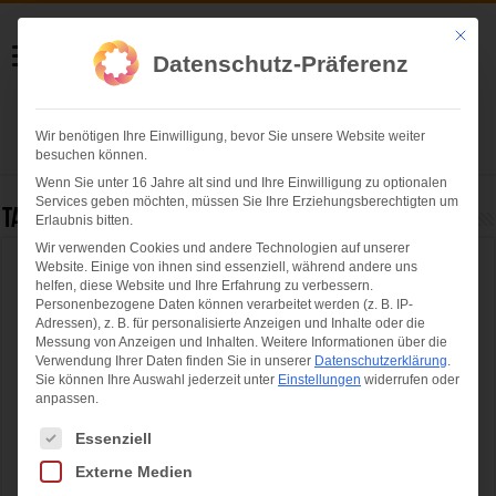
Helmut Swoboda
Mit die
Datenschutz-Präferenz
Fotografie
Wir benötigen Ihre Einwilligung, bevor Sie unsere Website weiter
Herzlich willkommen
besuchen können.
Wenn Sie unter 16 Jahre alt sind und Ihre Einwilligung zu optionalen
Services geben möchten, müssen Sie Ihre Erziehungsberechtigten um
Tag Archives:
königsplatz münchen
Erlaubnis bitten.
Wir verwenden Cookies und andere Technologien auf unserer
Website. Einige von ihnen sind essenziell, während andere uns
Dieter Reiter eröffnet „Sommer in der Stadt“
helfen, diese Website und Ihre Erfahrung zu verbessern.
Personenbezogene Daten können verarbeitet werden (z. B. IP-
Adressen), z. B. für personalisierte Anzeigen und Inhalte oder die
Messung von Anzeigen und Inhalten.
Weitere Informationen über die
Verwendung Ihrer Daten finden Sie in unserer
Datenschutzerklärung
.
Sie können Ihre Auswahl jederzeit unter
Einstellungen
widerrufen oder
anpassen.
Es folgt eine Liste der Service-Gruppen, für die eine Einwilligung ertei
Essenziell
Externe Medien