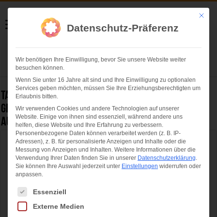
Helmut Swoboda
Mit die
Datenschutz-Präferenz
Fotografie
Wir benötigen Ihre Einwilligung, bevor Sie unsere Website weiter
Herzlich willkommen
besuchen können.
Wenn Sie unter 16 Jahre alt sind und Ihre Einwilligung zu optionalen
Services geben möchten, müssen Sie Ihre Erziehungsberechtigten um
Tag Archives:
„Mandana – Circuskunst neu
Erlaubnis bitten.
geträumt“ – Weltpremiere vom 4.4. – 15.4.2019
Wir verwenden Cookies und andere Technologien auf unserer
Website. Einige von ihnen sind essenziell, während andere uns
auf der Theresienwiese München
helfen, diese Website und Ihre Erfahrung zu verbessern.
Personenbezogene Daten können verarbeitet werden (z. B. IP-
Adressen), z. B. für personalisierte Anzeigen und Inhalte oder die
„Mandana – Circuskunst neu geträumt“ –
Messung von Anzeigen und Inhalten.
Weitere Informationen über die
Weltpremiere vom 4.4. – 15.4.2019 auf der
Verwendung Ihrer Daten finden Sie in unserer
Datenschutzerklärung
.
Sie können Ihre Auswahl jederzeit unter
Einstellungen
widerrufen oder
Theresienwiese München
anpassen.
Es folgt eine Liste der Service-Gruppen, für die eine Einwilligung ertei
Essenziell
Externe Medien