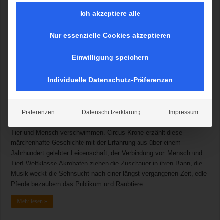
Ich akzeptiere alle
Nur essenzielle Cookies akzeptieren
Einwilligung speichern
Individuelle Datenschutz-Präferenzen
Magie liegt in der Luft, nostalgische Musik, ein Zelt wie ein Palast in
den goldenen 20er Jahren – die Besucher werden in eine fabelhafte
Welt voller Poesie, Anmut und Romantik entführt. Die Manege wird
zum Innenhof eines Palastes. „Mandana“ die Pferdeprinzessin,
Präferenzen
Datenschutzerklärung
Impressum
begegnet der Liebe: Sie trifft den Löwenmann. Die Grenzen zwischen
Tier und Mensch verschwimmen. Circus Krone erzählt diese
märchenhafte Geschichte mit der Erfahrung aus über einem
Jahrhundert gelebter Leidenschaft, der Verbindung von Mensch und
Tier! Weltklasse-Akrobaten ziehen die Zuschauer in ihren Bann, die
Musik weckt die Sehnsucht nach einer längst vergangenen Zeit, edle
Pferde bezaubern das Publikum und Raubtiere …
Mehr lesen »