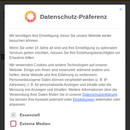
Helmut Swoboda
Mit die
Datenschutz-Präferenz
Fotografie
Wir benötigen Ihre Einwilligung, bevor Sie unsere Website weiter
Herzlich willkommen
besuchen können.
Wenn Sie unter 16 Jahre alt sind und Ihre Einwilligung zu optionalen
Services geben möchten, müssen Sie Ihre Erziehungsberechtigten um
Tag Archives:
Max-Joseph-Platz
Erlaubnis bitten.
Wir verwenden Cookies und andere Technologien auf unserer
Website. Einige von ihnen sind essenziell, während andere uns
IAA Mobility 2025: Bilder vom Open Space
helfen, diese Website und Ihre Erfahrung zu verbessern.
Personenbezogene Daten können verarbeitet werden (z. B. IP-
Adressen), z. B. für personalisierte Anzeigen und Inhalte oder die
Messung von Anzeigen und Inhalten.
Weitere Informationen über die
Verwendung Ihrer Daten finden Sie in unserer
Datenschutzerklärung
.
Sie können Ihre Auswahl jederzeit unter
Einstellungen
widerrufen oder
anpassen.
Es folgt eine Liste der Service-Gruppen, für die eine Einwilligung ertei
Essenziell
Externe Medien