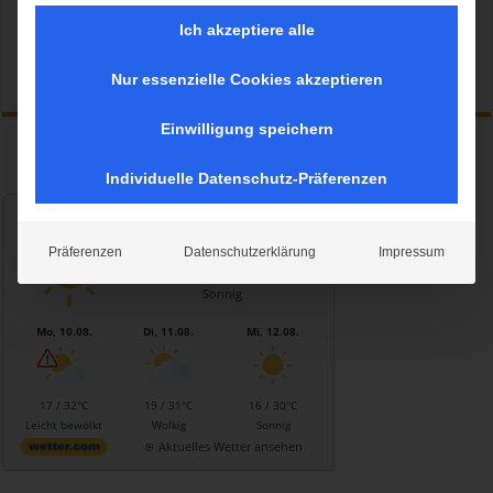
Ich akzeptiere alle
Mehr lesen »
Nur essenzielle Cookies akzeptieren
Einwilligung speichern
Individuelle Datenschutz-Präferenzen
Wetter München
Sonntag, 09.08.2026
Präferenzen
Datenschutzerklärung
Impressum
15 / 32°C
Sonnig
Mo, 10.08.
Di, 11.08.
Mi, 12.08.
17 / 32°C
19 / 31°C
16 / 30°C
Leicht bewölkt
Wolkig
Sonnig
Aktuelles Wetter ansehen