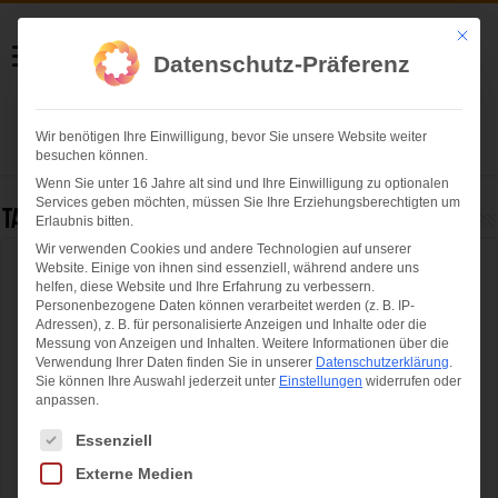
Helmut Swoboda
Mit die
Datenschutz-Präferenz
Fotografie
Wir benötigen Ihre Einwilligung, bevor Sie unsere Website weiter
Herzlich willkommen
besuchen können.
Wenn Sie unter 16 Jahre alt sind und Ihre Einwilligung zu optionalen
Services geben möchten, müssen Sie Ihre Erziehungsberechtigten um
Tag Archives:
Mirjam Mößmer
Erlaubnis bitten.
Wir verwenden Cookies und andere Technologien auf unserer
Website. Einige von ihnen sind essenziell, während andere uns
Offizieller Oktoberfest-Maßkrug 2019 durch
helfen, diese Website und Ihre Erfahrung zu verbessern.
Jürgen Kirner präsentiert
Personenbezogene Daten können verarbeitet werden (z. B. IP-
Adressen), z. B. für personalisierte Anzeigen und Inhalte oder die
Messung von Anzeigen und Inhalten.
Weitere Informationen über die
Verwendung Ihrer Daten finden Sie in unserer
Datenschutzerklärung
.
Sie können Ihre Auswahl jederzeit unter
Einstellungen
widerrufen oder
anpassen.
Es folgt eine Liste der Service-Gruppen, für die eine Einwilligung ertei
Essenziell
Externe Medien