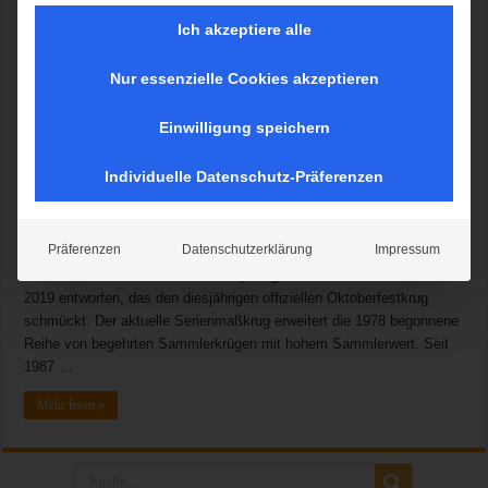
Ich akzeptiere alle
Nur essenzielle Cookies akzeptieren
Er ist bekannt als Fernsehmoderator von den „Brettl-Spitzen“ im
Bayerischen Fernsehen, als Volkssänger und Programmgestalter
Einwilligung speichern
vom Festzelt „Zur Schönheitskönigin“ auf der Oidn Wiesn und als
Autor von satirischen Texten, Szenen und Couplets: Jürgen Kirner. In
Individuelle Datenschutz-Präferenzen
diesem Jahr widmet sich der Kabarettist dem offiziellen Oktoberfest-
Bierkrug, den er im Rahmen eines satirisch-bissigen Rundumschlags
auf die Wiesn im Besonderen und im Allgemeinen vorstellt. Die
Präferenzen
Datenschutzerklärung
Impressum
gebürtige Münchnerin Mirjam Mößmer, Grafikdesignerin mit eigenem
Büro in ihrer Heimatstadt, hat das preisgekrönte Wiesn-Plakatmotiv
2019 entworfen, das den diesjährigen offiziellen Oktoberfestkrug
schmückt. Der aktuelle Serienmaßkrug erweitert die 1978 begonnene
Reihe von begehrten Sammlerkrügen mit hohem Sammlerwert. Seit
1987 …
Mehr lesen »