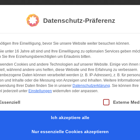
da Fotografie
Datenschutz-Präferenz
ötigen Ihre Einwilligung, bevor Sie unsere Website weiter besuchen können.
hner Feste
Sportfotos
Konzertfotos
Partnernetzwerk
I
e unter 16 Jahre alt sind und Ihre Einwilligung zu optionalen Services geben möc
Sie Ihre Erziehungsberechtigten um Erlaubnis bitten.
rwenden Cookies und andere Technologien auf unserer Website. Einige von ihnen 
ell, während andere uns helfen, diese Website und Ihre Erfahrung zu verbessern.
nbezogene Daten können verarbeitet werden (z. B. IP-Adressen), z. B. für persona
en und Inhalte oder die Messung von Anzeigen und Inhalten.
Weitere Informatione
wendung Ihrer Daten finden Sie in unserer
Datenschutzerklärung
.
Sie können Ihre
Hellabrunner Mühlendorf ist eröffnet
 jederzeit unter
Einstellungen
widerrufen oder anpassen.
t eine Liste der Service-Gruppen, für die eine Einwilligung erteilt werden kan
Essenziell
Externe Med
Am Freitagvormittag, 27. Juli 2018 war es soweit:
Der erste Bauabschnitt des Hellabrunner
Mühlendorfes wurde feierlich eröffnet. Mit dem
Ich akzeptiere alle
neuen Mühlendorf – als Herzstück der künftigen
Geozone Europa – erhält Hellabrunn einen ganz
Nur essenzielle Cookies akzeptieren
neuen Parkteil, in dessen Fokus die heimische