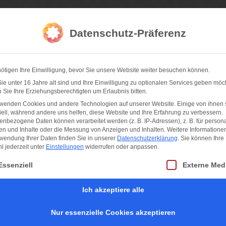
da Fotografie
Datenschutz-Präferenz
ötigen Ihre Einwilligung, bevor Sie unsere Website weiter besuchen können.
hner Feste
Sportfotos
Konzertfotos
Partnernetzwerk
I
e unter 16 Jahre alt sind und Ihre Einwilligung zu optionalen Services geben möc
Sie Ihre Erziehungsberechtigten um Erlaubnis bitten.
rwenden Cookies und andere Technologien auf unserer Website. Einige von ihnen 
ell, während andere uns helfen, diese Website und Ihre Erfahrung zu verbessern.
ründungsfest 2018
nbezogene Daten können verarbeitet werden (z. B. IP-Adressen), z. B. für persona
en und Inhalte oder die Messung von Anzeigen und Inhalten.
Weitere Informatione
wendung Ihrer Daten finden Sie in unserer
Datenschutzerklärung
.
Sie können Ihre
st 2018: So wurden 860 Jahre München
 jederzeit unter
Einstellungen
widerrufen oder anpassen.
t eine Liste der Service-Gruppen, für die eine Einwilligung erteilt werden kan
Essenziell
Externe Med
Am Wochenende 16. und 17. Juni 2018 wurde
Ich akzeptiere alle
gefeiert, die Landeshauptstadt München mit dem
Stadtgründungsfest und ihren 860. Geburtstag.
Grund genug, um zum Mitfeiern in die Altstadt zu
Nur essenzielle Cookies akzeptieren
kommen. Es durfte getanzt und gesungen werden,