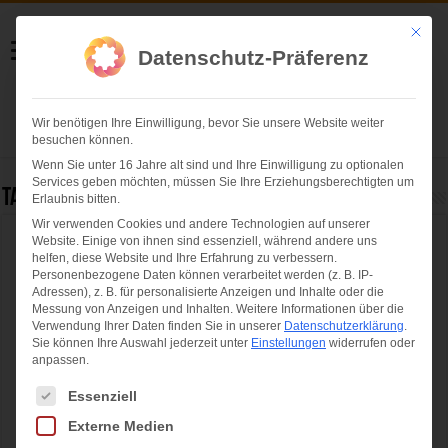
Helmut Swoboda
Mit die
Datenschutz-Präferenz
Fotografie
Wir benötigen Ihre Einwilligung, bevor Sie unsere Website weiter
Herzlich willkommen
besuchen können.
Wenn Sie unter 16 Jahre alt sind und Ihre Einwilligung zu optionalen
Services geben möchten, müssen Sie Ihre Erziehungsberechtigten um
Tag Archives:
Münchner Wertstoffinseln
Erlaubnis bitten.
Wir verwenden Cookies und andere Technologien auf unserer
Website. Einige von ihnen sind essenziell, während andere uns
Die Münchner Wertstoffinseln für
helfen, diese Website und Ihre Erfahrung zu verbessern.
Verpackungsabfälle
Personenbezogene Daten können verarbeitet werden (z. B. IP-
Adressen), z. B. für personalisierte Anzeigen und Inhalte oder die
Messung von Anzeigen und Inhalten.
Weitere Informationen über die
Verwendung Ihrer Daten finden Sie in unserer
Datenschutzerklärung
.
Sie können Ihre Auswahl jederzeit unter
Einstellungen
widerrufen oder
anpassen.
Es folgt eine Liste der Service-Gruppen, für die eine Einwilligung ertei
Essenziell
Externe Medien