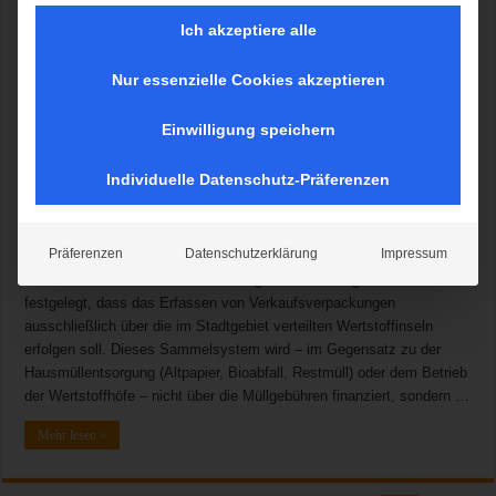
Ich akzeptiere alle
Nur essenzielle Cookies akzeptieren
1. System für die Entsorgung von Verpackungsabfällen: Die
Einführung der Verpackungsverordnung Anfang der 90er Jahr
Einwilligung speichern
veränderte das Wertstoffsammelsystem grundlegend. Neben dem
bisherigen öffentlich-rechtlichen Entsorgungssystem wurde ein rein
Individuelle Datenschutz-Präferenzen
privatwirtschaftliches und gewinnorientiert handelndes
Entsorgungssystem für Verkaufsverpackungen etabliert (sog. Duales
System Deutschland (DSD). Die DSD mussten sich bei der
Präferenzen
Datenschutzerklärung
Impressum
Einführung des Erfassungssystems mit der Stadt München
abstimmen und deren örtliche Belange berücksichtigen. Es wurde
festgelegt, dass das Erfassen von Verkaufsverpackungen
ausschließlich über die im Stadtgebiet verteilten Wertstoffinseln
erfolgen soll. Dieses Sammelsystem wird – im Gegensatz zu der
Hausmüllentsorgung (Altpapier, Bioabfall, Restmüll) oder dem Betrieb
der Wertstoffhöfe – nicht über die Müllgebühren finanziert, sondern …
Mehr lesen »