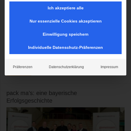
Ich akzeptiere alle
Nur essenzielle Cookies akzeptieren
Hauptteil des Programms war ein Speeddating in Kleingruppen mit
folgenden Themen: Raum 1: Hütten Themen: Einfachheit auf Hütten,
Einwilligung speichern
Bettwanzen, Trockentoiletten Raum 2: Bergsport Themen:
Klimawandel & Bergsport, Sicherheit & Risiko, Inklusion &
Individuelle Datenschutz-Präferenzen
Ausbildung Raum 3: Natur- und Klimaschutz Themen: Beschneidung
der Beteiligungsrechte, aktuelle DAV-Klimaschutzprojekte, der DAV-
Weg zur Klimaneutralität Mehr Informationen >>
Präferenzen
Datenschutzerklärung
Impressum
Mehr lesen »
pack ma’s: eine bayerische
Erfolgsgeschichte