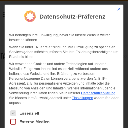
Helmut Swoboda
Mit die
Datenschutz-Präferenz
Fotografie
Wir benötigen Ihre Einwilligung, bevor Sie unsere Website weiter
Herzlich willkommen
besuchen können.
Wenn Sie unter 16 Jahre alt sind und Ihre Einwilligung zu optionalen
Services geben möchten, müssen Sie Ihre Erziehungsberechtigten um
Tag Archives:
reisen
Erlaubnis bitten.
Wir verwenden Cookies und andere Technologien auf unserer
Website. Einige von ihnen sind essenziell, während andere uns
Mit bmi regional von Nürnberg nach
helfen, diese Website und Ihre Erfahrung zu verbessern.
Birmingham
Personenbezogene Daten können verarbeitet werden (z. B. IP-
Adressen), z. B. für personalisierte Anzeigen und Inhalte oder die
Messung von Anzeigen und Inhalten.
Weitere Informationen über die
Verwendung Ihrer Daten finden Sie in unserer
Datenschutzerklärung
.
Sie können Ihre Auswahl jederzeit unter
Einstellungen
widerrufen oder
anpassen.
Es folgt eine Liste der Service-Gruppen, für die eine Einwilligung ertei
Essenziell
Externe Medien