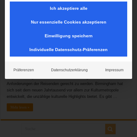
Ich akzeptiere alle
Nur essenzielle Cookies akzeptieren
Jochen Schnadt, CCO von bmi regional: „Wir freuen uns über diese
neue Verbindung nach Birmingham, deren Vorzüge unsere
Einwilligung speichern
Geschäftsreisenden und Urlauber gleichermaßen nutzen können.
Unser Ziel war und ist es unseren Passagieren stets attraktive neue
Individuelle Datenschutz-Präferenzen
Destinationen und Verbindungen zu bieten. Beste Qualität,
exzellenter Service und Professionalität sind unser Markenzeichen
und mit Nürnberg gesellt sich nun mittlerweile die siebente
Präferenzen
Datenschutzerklärung
Impressum
Destination in Deutschland zu unserem stetig wachsenden Netzwerk.
Alle Bemühungen sind stets auf das Ziel ausgerichtet, den
Anforderungen der Reisenden gerecht zu werden. Birmingham hat
sich seit dem neuen Jahrtausend vor allem zur Kulturmetropole
entwickelt, die unzählige kulturelle Highlights bietet. Es gibt …
Mehr lesen »