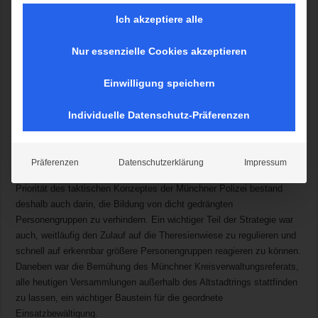
Corona-Maßnahmen
Ich akzeptiere alle
Am 16.05.2020 fanden mehrere stationäre Versammlungen in
Nur essenzielle Cookies akzeptieren
München statt. Die größte, die in einem thematischen Kontext zu den
aktuellen Regelungen der Corona Pandemie stand, begann um 15.00
Einwilligung speichern
Uhr mit 1.000 Teilnehmern auf der Theresienwiese. Sie verlief
störungsfrei und endete um 17.00 Uhr.
Individuelle Datenschutz-Präferenzen
Aufgrund der wichtigen Vorgaben des Infektionsschutzes gab es
Auflagen für die Versammlung, die die Zahl der Teilnehmer
Präferenzen
Datenschutzerklärung
Impressum
begrenzten und die Einhaltung von Mindestabständen forderten. Eine
Priorität des taktischen Konzeptes der Münchner Polizei bestand
deshalb auch darin, die Bildung von dicht gedrängten
Personengruppen zu verhindern. Ein wichtiger Teil der Strategie war
auch, weitläufig den Zulauf auf die Theresienwiese zu regulieren und
schnell auf erkennbar größere Personengruppen reagieren zu können.
Daneben war die Bemühung des Münchner Kreisverwaltungsreferats,
alle heutigen Versammlungen außerhalb des Altstadtrings stattfinden
zu lassen, ein wichtiger Baustein für die geordnete
Einsatzbewältigung.