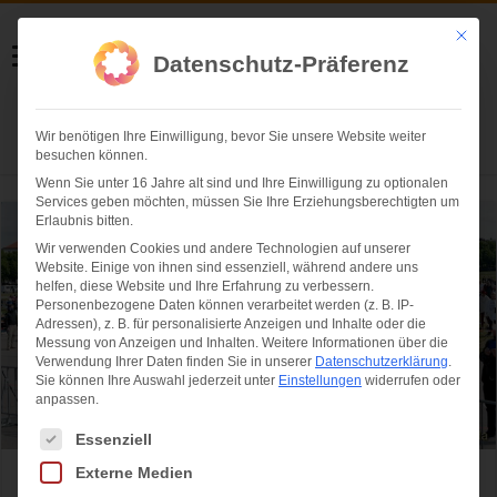
Helmut Swoboda
Mit die
Datenschutz-Präferenz
Fotografie
Wir benötigen Ihre Einwilligung, bevor Sie unsere Website weiter
Herzlich willkommen
besuchen können.
Wenn Sie unter 16 Jahre alt sind und Ihre Einwilligung zu optionalen
Services geben möchten, müssen Sie Ihre Erziehungsberechtigten um
Erlaubnis bitten.
Wir verwenden Cookies und andere Technologien auf unserer
Website. Einige von ihnen sind essenziell, während andere uns
helfen, diese Website und Ihre Erfahrung zu verbessern.
Personenbezogene Daten können verarbeitet werden (z. B. IP-
Adressen), z. B. für personalisierte Anzeigen und Inhalte oder die
Messung von Anzeigen und Inhalten.
Weitere Informationen über die
Verwendung Ihrer Daten finden Sie in unserer
Datenschutzerklärung
.
Sie können Ihre Auswahl jederzeit unter
Einstellungen
widerrufen oder
anpassen.
Es folgt eine Liste der Service-Gruppen, für die eine Einwilligung ertei
Essenziell
Externe Medien
Theresienwiese: So lief die Demo gegen