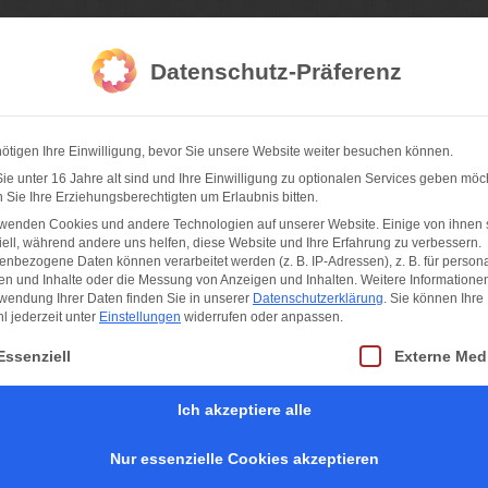
da Fotografie
Datenschutz-Präferenz
ötigen Ihre Einwilligung, bevor Sie unsere Website weiter besuchen können.
hner Feste
Sportfotos
Konzertfotos
Partnernetzwerk
I
e unter 16 Jahre alt sind und Ihre Einwilligung zu optionalen Services geben möc
Sie Ihre Erziehungsberechtigten um Erlaubnis bitten.
rwenden Cookies und andere Technologien auf unserer Website. Einige von ihnen 
ell, während andere uns helfen, diese Website und Ihre Erfahrung zu verbessern.
nbezogene Daten können verarbeitet werden (z. B. IP-Adressen), z. B. für persona
en und Inhalte oder die Messung von Anzeigen und Inhalten.
Weitere Informatione
wendung Ihrer Daten finden Sie in unserer
Datenschutzerklärung
.
Sie können Ihre
 jederzeit unter
Einstellungen
widerrufen oder anpassen.
t eine Liste der Service-Gruppen, für die eine Einwilligung erteilt werden kan
Essenziell
Externe Med
Ich akzeptiere alle
Nur essenzielle Cookies akzeptieren