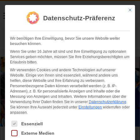
Helmut Swoboda
Mit die
Datenschutz-Präferenz
Fotografie
Wir benötigen Ihre Einwilligung, bevor Sie unsere Website weiter
Herzlich willkommen
besuchen können.
Wenn Sie unter 16 Jahre alt sind und Ihre Einwilligung zu optionalen
Services geben möchten, müssen Sie Ihre Erziehungsberechtigten um
Erlaubnis bitten.
Wir verwenden Cookies und andere Technologien auf unserer
Website. Einige von ihnen sind essenziell, während andere uns
helfen, diese Website und Ihre Erfahrung zu verbessern.
Personenbezogene Daten können verarbeitet werden (z. B. IP-
Adressen), z. B. für personalisierte Anzeigen und Inhalte oder die
Messung von Anzeigen und Inhalten.
Weitere Informationen über die
Verwendung Ihrer Daten finden Sie in unserer
Datenschutzerklärung
.
Sie können Ihre Auswahl jederzeit unter
Einstellungen
widerrufen oder
anpassen.
Es folgt eine Liste der Service-Gruppen, für die eine Einwilligung ertei
Essenziell
Externe Medien
Vanessa Teske aus Landshut ist das PLAYBOY