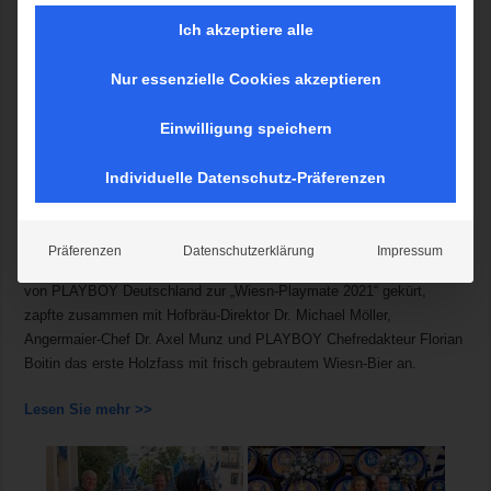
Wiesn-Playmate 2021
Ich akzeptiere alle
Im Rahmen eines gemeinsamen Events mit Angermaier Trachten und
Nur essenzielle Cookies akzeptieren
Hofbräu München stellt PLAYBOY Deutschland in München die
Wiesn-Playmate 2021 vor. Die 26-jährige Vanessa Teske aus
Einwilligung speichern
Landshut schmückt das Cover des diesjährigen PLAYBOY Wiesn-
Specials in der Oktober-Ausgabe.
Individuelle Datenschutz-Präferenzen
Trotz der erneuten, pandemiebedingten Absage des Münchner
Oktoberfestes hieß es am gestrigen Mittwochabend in der
Präferenzen
Datenschutzerklärung
Impressum
bayerischen Landeshauptstadt wieder: O´zapft is! Vanesse Teske,
von PLAYBOY Deutschland zur „Wiesn-Playmate 2021“ gekürt,
zapfte zusammen mit Hofbräu-Direktor Dr. Michael Möller,
Angermaier-Chef Dr. Axel Munz und PLAYBOY Chefredakteur Florian
Boitin das erste Holzfass mit frisch gebrautem Wiesn-Bier an.
Lesen Sie mehr >>