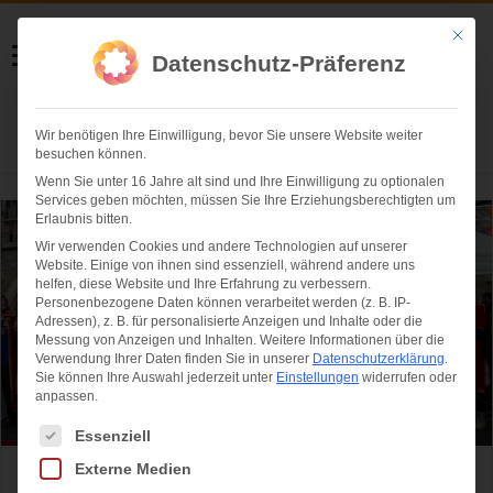
Helmut Swoboda
Mit die
Datenschutz-Präferenz
Fotografie
Wir benötigen Ihre Einwilligung, bevor Sie unsere Website weiter
Herzlich willkommen
besuchen können.
Wenn Sie unter 16 Jahre alt sind und Ihre Einwilligung zu optionalen
Services geben möchten, müssen Sie Ihre Erziehungsberechtigten um
Erlaubnis bitten.
Wir verwenden Cookies und andere Technologien auf unserer
Website. Einige von ihnen sind essenziell, während andere uns
helfen, diese Website und Ihre Erfahrung zu verbessern.
Personenbezogene Daten können verarbeitet werden (z. B. IP-
Adressen), z. B. für personalisierte Anzeigen und Inhalte oder die
Messung von Anzeigen und Inhalten.
Weitere Informationen über die
Verwendung Ihrer Daten finden Sie in unserer
Datenschutzerklärung
.
Sie können Ihre Auswahl jederzeit unter
Einstellungen
widerrufen oder
anpassen.
Es folgt eine Liste der Service-Gruppen, für die eine Einwilligung ertei
Essenziell
Externe Medien
Volkstümliche Inthronisation Narrhalla